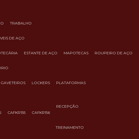
ÃO
TRABALHO
ÓVEIS DE AÇO
IOTECÁRIA
ESTANTE DE AÇO
MAPOTECAS
ROUPEIRO DE AÇO
ÓRIO
GAVETEIROS
LOCKERS
PLATAFORMAS
RECEPÇÃO
5
CAFKR155
CAFKR156
TREINAMENTO