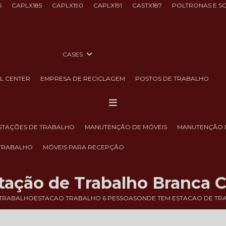
6
CAPLX185
CAPLX190
CAPLX191
CASTX187
POLTRONAS E S
CASES
LL CENTER
EMPRESA DE RECICLAGEM
POSTOS DE TRABALHO
ESTAÇÕES DE TRABALHO
MANUTENÇÃO DE MÓVEIS
MANUTENÇÃO 
 TRABALHO
MÓVEIS PARA RECEPÇÃO
ação de Trabalho Branca 
 TRABALHO
ESTACAO TRABALHO 6 PESSOAS
ONDE TEM ESTACAO DE T