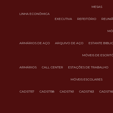
MESAS
LINHA ECONÔMICA
EXECUTIVA
REFEITÓRIO
REUNI
M
ARMÁRIOS DE AÇO
ARQUIVO DE AÇO
ESTANTE BIBL
MÓVEIS DE ESCRIT
ARMÁRIOS
CALL CENTER
ESTAÇÕES DE TRABALHO
MÓVEIS ESCOLARES
CADST157
CADST158
CADST161
CADST163
CADST16