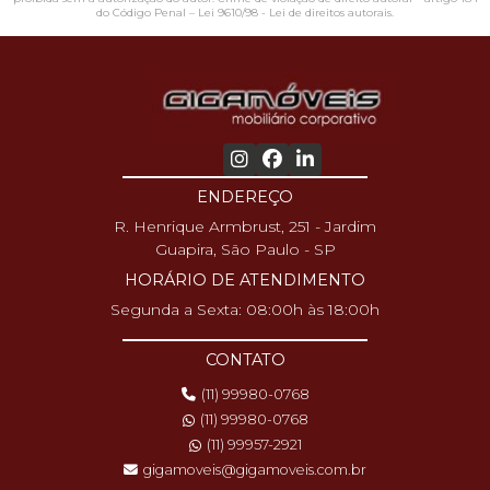
do Código Penal –
Lei 9610/98 - Lei de direitos autorais
.
ENDEREÇO
R. Henrique Armbrust, 251 - Jardim
Guapira, São Paulo - SP
HORÁRIO DE ATENDIMENTO
Segunda a Sexta: 08:00h às 18:00h
CONTATO
(11) 99980-0768
(11) 99980-0768
(11) 99957-2921
gigamoveis@gigamoveis.com.br