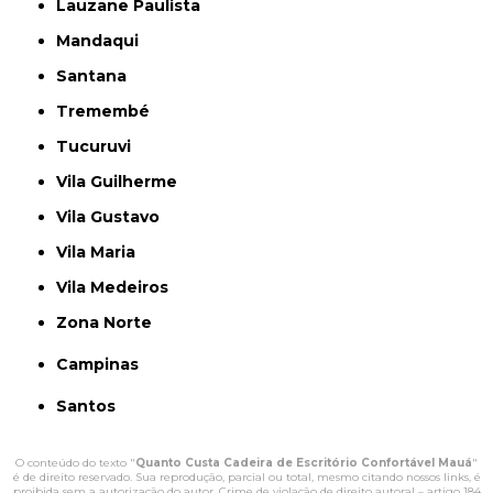
Lauzane Paulista
Mandaqui
Santana
Tremembé
Tucuruvi
Vila Guilherme
Vila Gustavo
Vila Maria
Vila Medeiros
Zona Norte
Campinas
Santos
O conteúdo do texto "
Quanto Custa Cadeira de Escritório Confortável Mauá
"
é de direito reservado. Sua reprodução, parcial ou total, mesmo citando nossos links, é
proibida sem a autorização do autor. Crime de violação de direito autoral – artigo 184