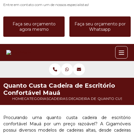
Entre em contato com um de nossos especialistas!
Faça seu orçamento
Faça seu orçamento por
agora mesmo
Whatsapp
Quanto Custa Cadeira de Escritório
Confortável Mauá
HOME
CATEGORIAS
CADEIRAS DE ESCRITORIO
CADEIRA DE ESCRITORIO ALTA
QUANTO CUSTA CA
Procurando uma quanto custa cadeira de escritório
confortável Mauá por um preço razoável? A Gigamóveis
possui diversos modelos de cadeiras altas, desde cadeiras