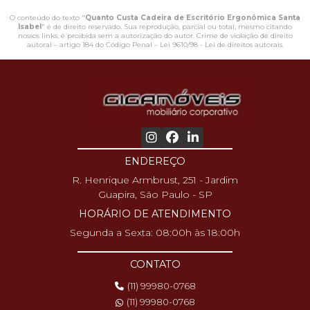
O conteúdo do texto "
Quanto Custa Cadeira de Escritório Ergonômica Santa
Isabel
" é de direito reservado. Sua reprodução, parcial ou total, mesmo citando
nossos links, é proibida sem a autorização do autor. Crime de violação de direito
autoral – artigo 184 do Código Penal –
Lei 9610/98 - Lei de direitos autorais
.
ENDEREÇO
R. Henrique Armbrust, 251 - Jardim
Guapira, São Paulo - SP
HORÁRIO DE ATENDIMENTO
Segunda a Sexta: 08:00h às 18:00h
CONTATO
(11) 99980-0768
(11) 99980-0768