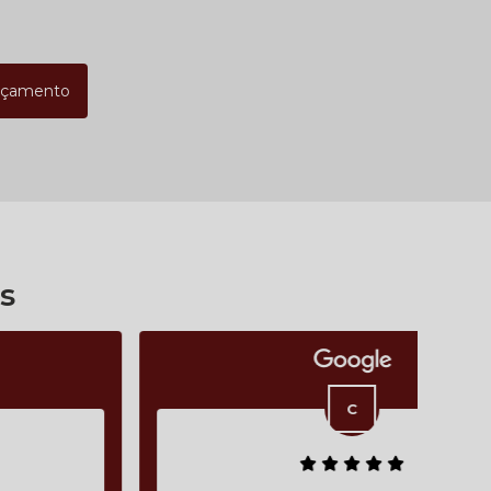
rçamento
s