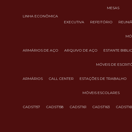
MESAS
LINHA ECONÔMICA
EXECUTIVA
REFEITÓRIO
REUNI
M
ARMÁRIOS DE AÇO
ARQUIVO DE AÇO
ESTANTE BIBL
MÓVEIS DE ESCRIT
ARMÁRIOS
CALL CENTER
ESTAÇÕES DE TRABALHO
MÓVEIS ESCOLARES
CADST157
CADST158
CADST161
CADST163
CADST16