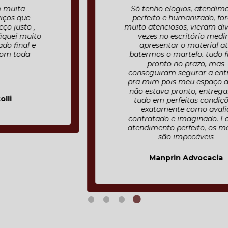
Só tenho elogios, atendimento
perfeito e humanizado, foram
muito atenciosos, vieram diversas
vezes no escritório medir e
apresentar o material até
batermos o martelo. tudo ficou
pronto no prazo, mas
conseguiram segurar a entrega
pra mim pois meu espaço ainda
não estava pronto, entregaram
tudo em perfeitas condições,
exatamente como avalia
contratado e imaginado. Fora o
atendimento perfeito, os móveis
são impecáveis
Manprin Advocacia