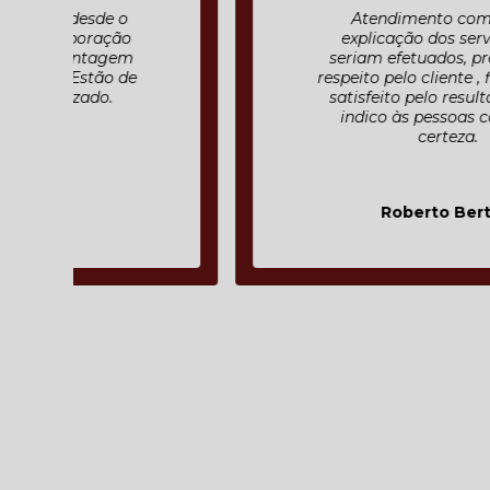
Atendimento com muita
explicação dos serviços que
seriam efetuados, preço justo ,
respeito pelo cliente , fiquei muito
satisfeito pelo resultado final e
indico às pessoas com toda
certeza.
Roberto Bertolli