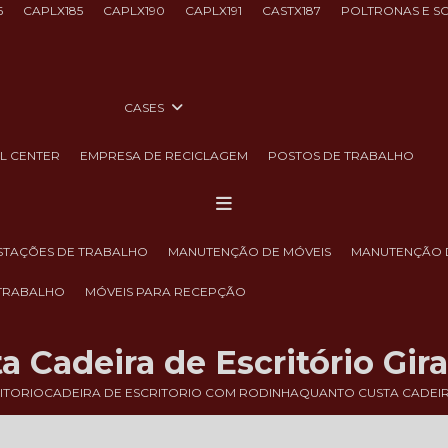
6
CAPLX185
CAPLX190
CAPLX191
CASTX187
POLTRONAS E S
CASES
LL CENTER
EMPRESA DE RECICLAGEM
POSTOS DE TRABALHO
ESTAÇÕES DE TRABALHO
MANUTENÇÃO DE MÓVEIS
MANUTENÇÃO 
 TRABALHO
MÓVEIS PARA RECEPÇÃO
 Cadeira de Escritório Gir
ITORIO
CADEIRA DE ESCRITORIO COM RODINHA
QUANTO CUSTA CADEIR