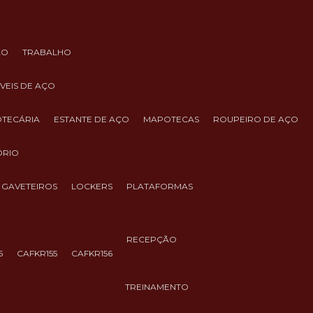
ÃO
TRABALHO
ÓVEIS DE AÇO
IOTECÁRIA
ESTANTE DE AÇO
MAPOTECAS
ROUPEIRO DE AÇO
ÓRIO
GAVETEIROS
LOCKERS
PLATAFORMAS
RECEPÇÃO
5
CAFKR155
CAFKR156
TREINAMENTO