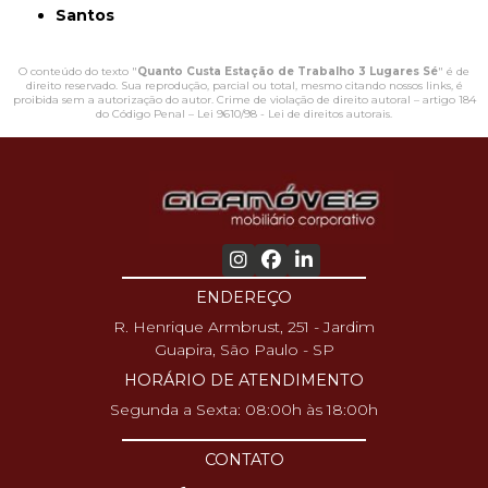
Santos
O conteúdo do texto "
Quanto Custa Estação de Trabalho 3 Lugares Sé
" é de
direito reservado. Sua reprodução, parcial ou total, mesmo citando nossos links, é
proibida sem a autorização do autor. Crime de violação de direito autoral – artigo 184
do Código Penal –
Lei 9610/98 - Lei de direitos autorais
.
ENDEREÇO
R. Henrique Armbrust, 251 - Jardim
Guapira, São Paulo - SP
HORÁRIO DE ATENDIMENTO
Segunda a Sexta: 08:00h às 18:00h
CONTATO