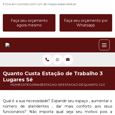
Entre em contato com um de nossos especialistas!
Faça seu orçamento
Faça seu orçamento por
agora mesmo
Whatsapp
Quanto Custa Estação de Trabalho 3
Lugares Sé
HOME
CATEGORIAS
ESTACAO DE TRABALHO
ESTACAO DE TRABALHO 8 LUGA
QUANTO CUSTA ES
Qual é a sua necessidade? Expandir seu espaço , aumentar o
número de atendentes , dar mais conforto aos seus
funcionários? Não importa qual seja seu motivo pois a