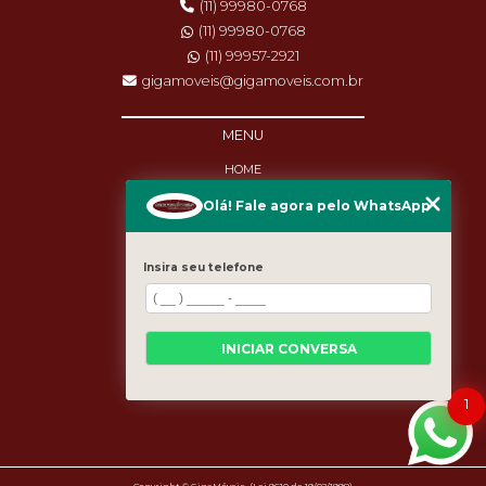
(11) 99980-0768
(11) 99980-0768
(11) 99957-2921
gigamoveis@gigamoveis.com.br
MENU
HOME
SOBRE NÓS
Olá! Fale agora pelo WhatsApp
PRODUTOS
MANUTENÇÃO
DESTAQUES
Insira seu telefone
BLOG
CASES
CATEGORIAS
MAPA DO SITE
INICIAR CONVERSA
1