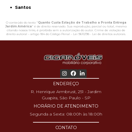
Santos
O conteúdo do texto "
Quanto Custa Estação de Trabalho a Pronta Entrega
Jardim América
" é de direito reservado. Sua reprodução, parcial ou total, mesmo
citando nossos links, é proibida sem a autorização do autor. Crime de violação de
direito autoral – artigo 184 do Código Penal –
Lei 9610/98 - Lei de direitos autorais
.
ENDEREÇO
R. Henrique Armbrust, 251 - Jardim
Guapira, São Paulo - SP
HORÁRIO DE ATENDIMENTO
Segunda a Sexta: 08:00h às 18:00h
CONTATO