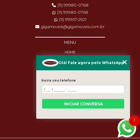
(11) 99980-0768
(11) 99980-0768
(11) 99957-2921
gigamoveis@gigamoveis.com.br
MENU
HOME
SOBRE NÓS
Olá! Fale agora pelo WhatsApp
PRODUTOS
MANUTENÇÃO
DESTAQUES
Insira seu telefone
BLOG
CASES
CATEGORIAS
MAPA DO SITE
INICIAR CONVERSA
1