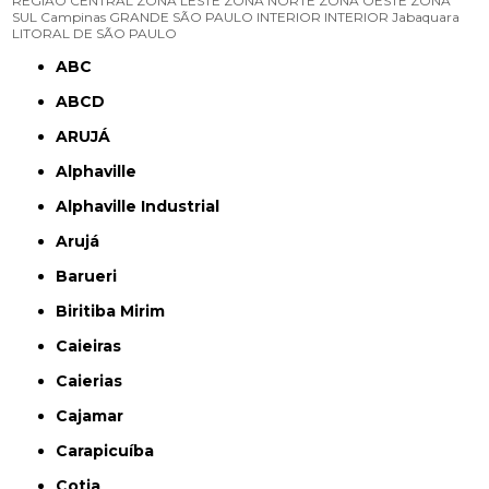
REGIÃO CENTRAL
ZONA LESTE
ZONA NORTE
ZONA OESTE
ZONA
SUL
Campinas
GRANDE SÃO PAULO
INTERIOR
INTERIOR
Jabaquara
LITORAL DE SÃO PAULO
ABC
ABCD
ARUJÁ
Alphaville
Alphaville Industrial
Arujá
Barueri
Biritiba Mirim
Caieiras
Caierias
Cajamar
Carapicuíba
Cotia