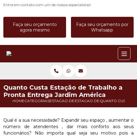
Entre em contato com um de nossos especialistas!
Faça seu orçamento
Faça seu orçamento por
agora mesmo
Whatsapp
Quanto Custa Estação de Trabalho a
Pronta Entrega Jardim América
HOME
CATEGORIAS
ESTACAO DE TRABALHO
ESTACAO DE TRABALHO 8 LUGA
QUANTO CUSTA ES
Qual é a sua necessidade? Expandir seu espaço , aumentar o
número de atendentes , dar mais conforto aos seus
funcionários? Não importa qual seja seu motivo pois a