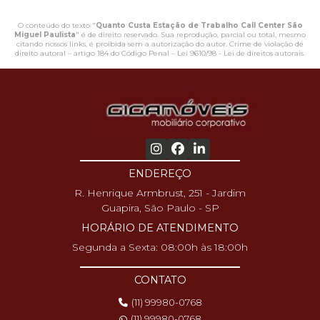
O conteúdo do texto "
Quanto Custa Estação de Trabalho Call Center São
Miguel Paulista
" é de direito reservado. Sua reprodução, parcial ou total, mesmo
citando nossos links, é proibida sem a autorização do autor. Crime de violação de
direito autoral – artigo 184 do Código Penal –
Lei 9610/98 - Lei de direitos autorais
.
ENDEREÇO
R. Henrique Armbrust, 251 - Jardim
Guapira, São Paulo - SP
HORÁRIO DE ATENDIMENTO
Segunda a Sexta: 08:00h às 18:00h
CONTATO
(11) 99980-0768
(11) 99980-0768