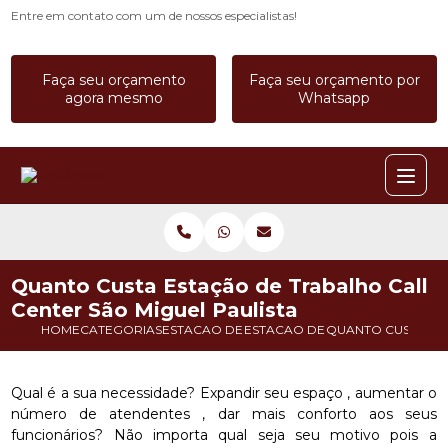
Entre em contato com um de nossos especialistas!
Faça seu orçamento
Faça seu orçamento por
agora mesmo
Whatsapp
Quanto Custa Estação de Trabalho Call
Center São Miguel Paulista
HOME
CATEGORIAS
ESTACAO DE TRABALHO
ESTACAO DE TRABALHO 8 LUGA
QUANTO CUSTA EST
Qual é a sua necessidade? Expandir seu espaço , aumentar o
número de atendentes , dar mais conforto aos seus
funcionários? Não importa qual seja seu motivo pois a