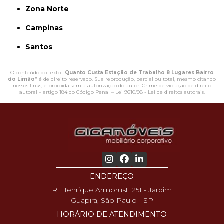
Zona Norte
Campinas
Santos
O conteúdo do texto "
Quanto Custa Estação de Trabalho 8 Lugares Bairro
do Limão
" é de direito reservado. Sua reprodução, parcial ou total, mesmo citando
nossos links, é proibida sem a autorização do autor. Crime de violação de direito
autoral – artigo 184 do Código Penal –
Lei 9610/98 - Lei de direitos autorais
.
ENDEREÇO
R. Henrique Armbrust, 251 - Jardim
Guapira, São Paulo - SP
HORÁRIO DE ATENDIMENTO