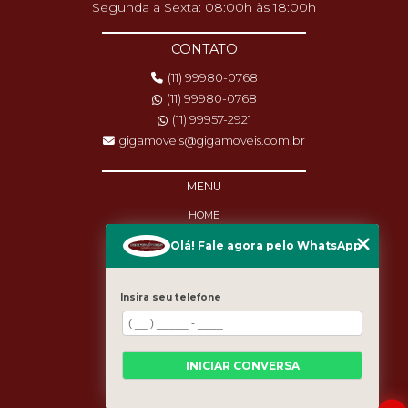
Segunda a Sexta: 08:00h às 18:00h
CONTATO
(11) 99980-0768
(11) 99980-0768
(11) 99957-2921
gigamoveis@gigamoveis.com.br
MENU
HOME
SOBRE NÓS
Olá! Fale agora pelo WhatsApp
PRODUTOS
MANUTENÇÃO
DESTAQUES
Insira seu telefone
BLOG
CASES
CATEGORIAS
MAPA DO SITE
INICIAR CONVERSA