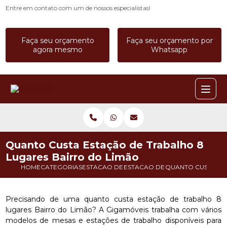
Entre em contato com um de nossos especialistas!
Faça seu orçamento
Faça seu orçamento por
agora mesmo
Whatsapp
Quanto Custa Estação de Trabalho 8
Lugares Bairro do Limão
HOME
CATEGORIAS
ESTACAO DE TRABALHO
ESTACAO DE TRABALHO A PRO
QUANTO CUSTA ES
Precisando de uma quanto custa estação de trabalho 8
lugares Bairro do Limão? A Gigamóveis trabalha com vários
modelos de mesas e estações de trabalho disponíveis para