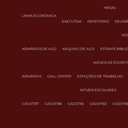
MESAS
LINHA ECONÔMICA
EXECUTIVA
REFEITÓRIO
REUNI
M
ARMÁRIOS DE AÇO
ARQUIVO DE AÇO
ESTANTE BIBL
MÓVEIS DE ESCRIT
ARMÁRIOS
CALL CENTER
ESTAÇÕES DE TRABALHO
MÓVEIS ESCOLARES
CADST157
CADST158
CADST161
CADST163
CADST16