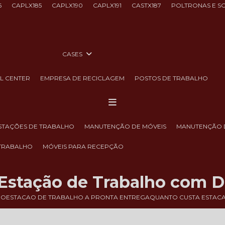
6
CAPLX185
CAPLX190
CAPLX191
CASTX187
POLTRONAS E S
CASES
LL CENTER
EMPRESA DE RECICLAGEM
POSTOS DE TRABALHO
ESTAÇÕES DE TRABALHO
MANUTENÇÃO DE MÓVEIS
MANUTENÇÃO 
 TRABALHO
MÓVEIS PARA RECEPÇÃO
Estação de Trabalho com Di
HO
ESTACAO DE TRABALHO A PRONTA ENTREGA
QUANTO CUSTA ESTACA