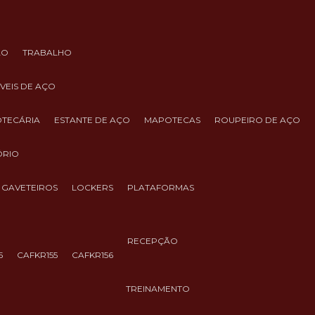
ÃO
TRABALHO
ÓVEIS DE AÇO
IOTECÁRIA
ESTANTE DE AÇO
MAPOTECAS
ROUPEIRO DE AÇO
ÓRIO
GAVETEIROS
LOCKERS
PLATAFORMAS
RECEPÇÃO
5
CAFKR155
CAFKR156
TREINAMENTO