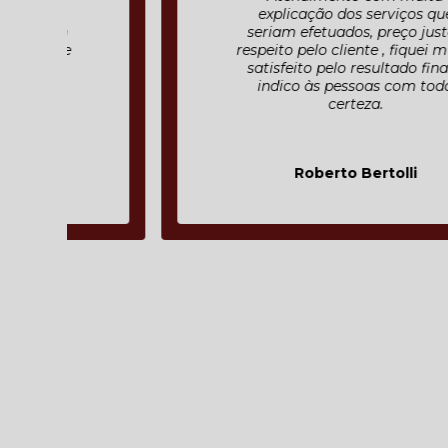
explicação dos serviços que
seriam efetuados, preço justo ,
respeito pelo cliente , fiquei muito
satisfeito pelo resultado final e
indico às pessoas com toda
certeza.
Roberto Bertolli