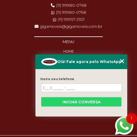
(11) 99980-0768
(11) 99980-0768
(11) 99957-2921
gigamoveis@gigamoveis.com.br
MENU
HOME
SOBRE NÓS
Olá! Fale agora pelo WhatsApp
PRODUTOS
MANUTENÇÃO
DESTAQUES
Insira seu telefone
BLOG
CASES
CATEGORIAS
MAPA DO SITE
INICIAR CONVERSA
1