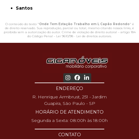
Santos
O conteúdo do texto "
Onde Tem Estação Trabalho em L Capão Redondo
" é
de direito reservado. Sua reprodução, parcial ou total, mesmo citando nossos links, é
proibida sem a autorização do autor. Crime de violação de direito autoral – artigo 184
do Código Penal –
Lei 9610/98 - Lei de direitos autorais
.
ENDEREÇO
R. Henrique Armbrust, 251 - Jardim
Guapira, São Paulo - SP
HORÁRIO DE ATENDIMENTO
Segunda a Sexta: 08:00h às 18:00h
CONTATO