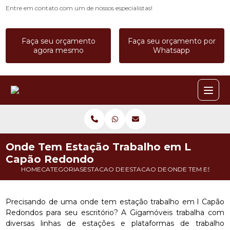
Entre em contato com um de nossos especialistas!
Faça seu orçamento
Faça seu orçamento por
agora mesmo
Whatsapp
Onde Tem Estação Trabalho em L
Capão Redondo
HOME
CATEGORIAS
ESTACAO DE TRABALHO
ESTACAO DE TRABALHO COM DI
ONDE TEM ESTACA
Precisando de uma onde tem estação trabalho em l Capão
Redondos para seu escritório? A Gigamóveis trabalha com
diversas linhas de estações e plataformas de trabalho