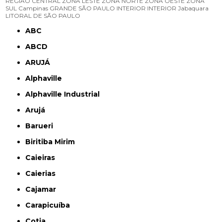
REGIÃO CENTRAL
ZONA LESTE
ZONA NORTE
ZONA OESTE
ZONA
SUL
Campinas
GRANDE SÃO PAULO
INTERIOR
INTERIOR
Jabaquara
LITORAL DE SÃO PAULO
ABC
ABCD
ARUJÁ
Alphaville
Alphaville Industrial
Arujá
Barueri
Biritiba Mirim
Caieiras
Caierias
Cajamar
Carapicuíba
Cotia