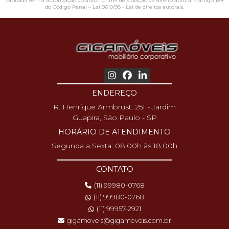
proibida sem a autorização do autor. Crime de violação de direito autoral – artigo 184
do Código Penal –
Lei 9610/98 - Lei de direitos autorais
.
ENDEREÇO
R. Henrique Armbrust, 251 - Jardim
Guapira, São Paulo - SP
HORÁRIO DE ATENDIMENTO
Segunda a Sexta: 08:00h às 18:00h
CONTATO
(11) 99980-0768
(11) 99980-0768
(11) 99957-2921
gigamoveis@gigamoveis.com.br