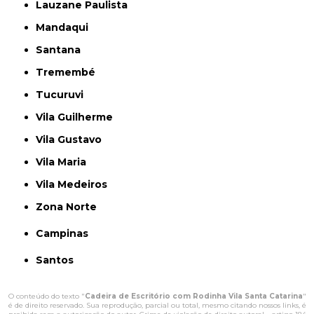
Lauzane Paulista
Mandaqui
Santana
Tremembé
Tucuruvi
Vila Guilherme
Vila Gustavo
Vila Maria
Vila Medeiros
Zona Norte
Campinas
Santos
O conteúdo do texto "
Cadeira de Escritório com Rodinha Vila Santa Catarina
"
é de direito reservado. Sua reprodução, parcial ou total, mesmo citando nossos links, é