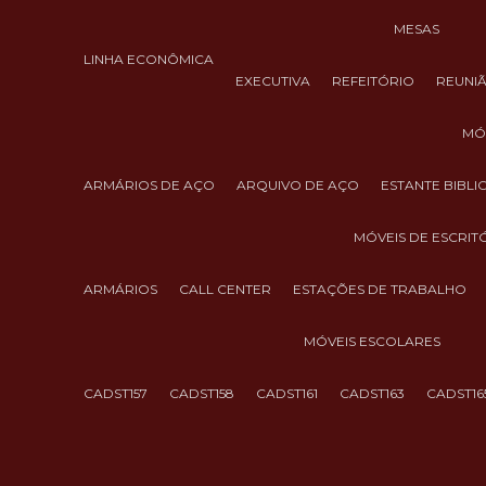
MESAS
LINHA ECONÔMICA
EXECUTIVA
REFEITÓRIO
REUNI
M
ARMÁRIOS DE AÇO
ARQUIVO DE AÇO
ESTANTE BIBL
MÓVEIS DE ESCRIT
ARMÁRIOS
CALL CENTER
ESTAÇÕES DE TRABALHO
MÓVEIS ESCOLARES
CADST157
CADST158
CADST161
CADST163
CADST16