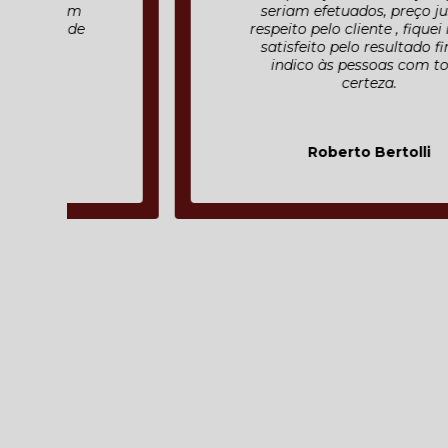
seriam efetuados, preço justo ,
respeito pelo cliente , fiquei muito
satisfeito pelo resultado final e
indico às pessoas com toda
certeza.
Roberto Bertolli