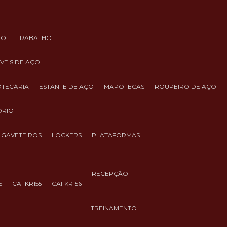
ÃO
TRABALHO
ÓVEIS DE AÇO
IOTECÁRIA
ESTANTE DE AÇO
MAPOTECAS
ROUPEIRO DE AÇO
ÓRIO
GAVETEIROS
LOCKERS
PLATAFORMAS
RECEPÇÃO
5
CAFKR155
CAFKR156
TREINAMENTO