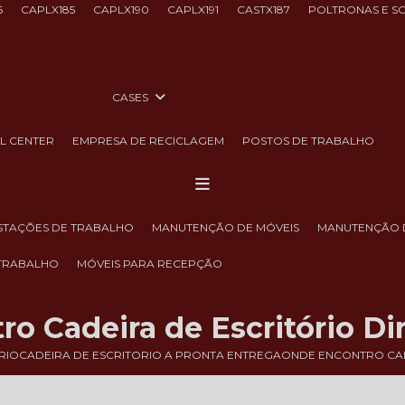
6
CAPLX185
CAPLX190
CAPLX191
CASTX187
POLTRONAS E S
CASES
LL CENTER
EMPRESA DE RECICLAGEM
POSTOS DE TRABALHO
ESTAÇÕES DE TRABALHO
MANUTENÇÃO DE MÓVEIS
MANUTENÇÃO 
 TRABALHO
MÓVEIS PARA RECEPÇÃO
o Cadeira de Escritório Dir
RIO
CADEIRA DE ESCRITORIO A PRONTA ENTREGA
ONDE ENCONTRO CAD