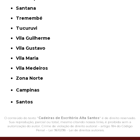
Santana
Tremembé
Tucuruvi
Vila Guilherme
Vila Gustavo
Vila Maria
Vila Medeiros
Zona Norte
Campinas
Santos
O conteúdo do texto "
Cadeiras de Escritório Alta Santos
" é de direito reservado.
Sua reprodução, parcial ou total, mesmo citando nossos links, é proibida sem a
autorização do autor. Crime de violação de direito autoral – artigo 184 do Código
Penal –
Lei 9610/98 - Lei de direitos autorais
.