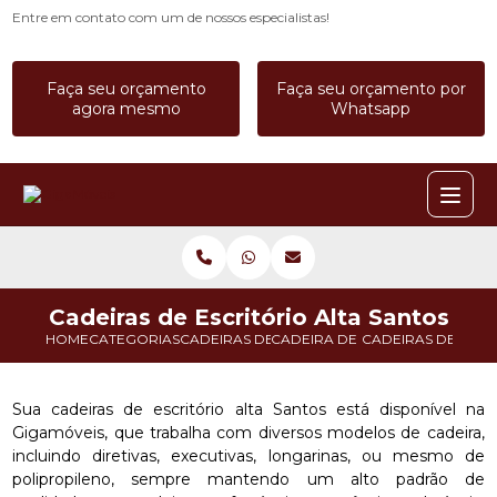
Entre em contato com um de nossos especialistas!
Faça seu orçamento
Faça seu orçamento por
agora mesmo
Whatsapp
Cadeiras de Escritório Alta Santos
HOME
CATEGORIAS
CADEIRAS DE ESCRITORIO
CADEIRA DE ESCRITORIO A PR
CADEIRAS DE ESCR
Sua cadeiras de escritório alta Santos está disponível na
Gigamóveis, que trabalha com diversos modelos de cadeira,
incluindo diretivas, executivas, longarinas, ou mesmo de
polipropileno, sempre mantendo um alto padrão de