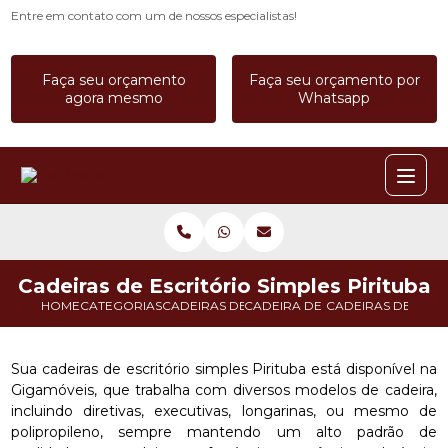
Entre em contato com um de nossos especialistas!
Faça seu orçamento
Faça seu orçamento por
agora mesmo
Whatsapp
Cadeiras de Escritório Simples Pirituba
HOME
CATEGORIAS
CADEIRAS DE ESCRITORIO
CADEIRA DE ESCRITORIO A PR
CADEIRAS DE ESCRI
Sua cadeiras de escritório simples Pirituba está disponível na
Gigamóveis, que trabalha com diversos modelos de cadeira,
incluindo diretivas, executivas, longarinas, ou mesmo de
polipropileno, sempre mantendo um alto padrão de