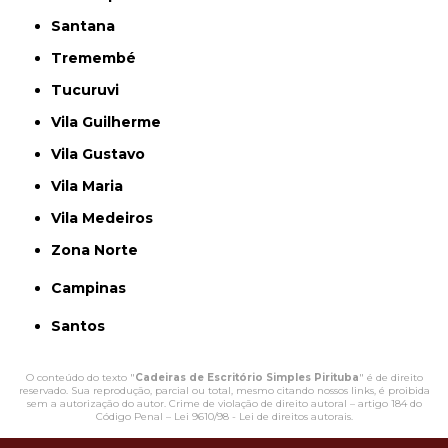
Santana
Tremembé
Tucuruvi
Vila Guilherme
Vila Gustavo
Vila Maria
Vila Medeiros
Zona Norte
Campinas
Santos
O conteúdo do texto "
Cadeiras de Escritório Simples Pirituba
" é de direito
reservado. Sua reprodução, parcial ou total, mesmo citando nossos links, é proibida
sem a autorização do autor. Crime de violação de direito autoral – artigo 184 do
Código Penal –
Lei 9610/98 - Lei de direitos autorais
.