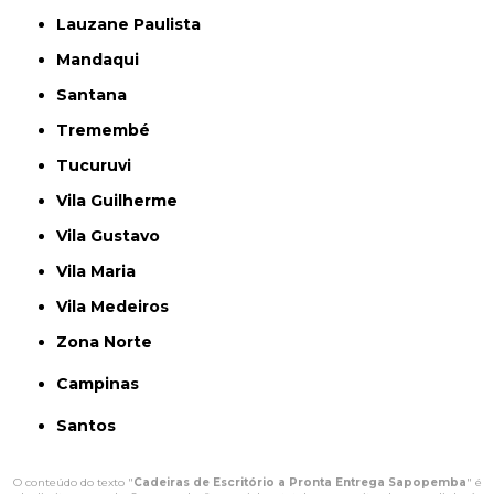
Lauzane Paulista
Mandaqui
Santana
Tremembé
Tucuruvi
Vila Guilherme
Vila Gustavo
Vila Maria
Vila Medeiros
Zona Norte
Campinas
Santos
O conteúdo do texto "
Cadeiras de Escritório a Pronta Entrega Sapopemba
" é