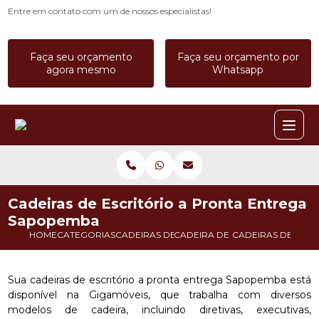
Entre em contato com um de nossos especialistas!
Faça seu orçamento
Faça seu orçamento por
agora mesmo
Whatsapp
Cadeiras de Escritório a Pronta Entrega
Sapopemba
HOME
CATEGORIAS
CADEIRAS DE ESCRITORIO
CADEIRA DE ESCRITORIO A PR
CADEIRAS DE ESC
Sua cadeiras de escritório a pronta entrega Sapopemba está
disponível na Gigamóveis, que trabalha com diversos
modelos de cadeira, incluindo diretivas, executivas,