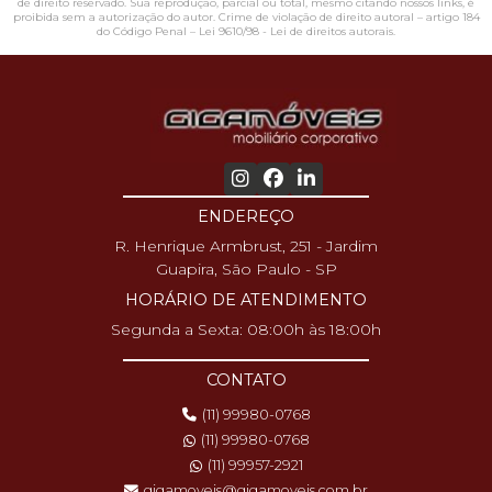
de direito reservado. Sua reprodução, parcial ou total, mesmo citando nossos links, é
proibida sem a autorização do autor. Crime de violação de direito autoral – artigo 184
do Código Penal –
Lei 9610/98 - Lei de direitos autorais
.
ENDEREÇO
R. Henrique Armbrust, 251 - Jardim
Guapira, São Paulo - SP
HORÁRIO DE ATENDIMENTO
Segunda a Sexta: 08:00h às 18:00h
CONTATO
(11) 99980-0768
(11) 99980-0768
(11) 99957-2921
gigamoveis@gigamoveis.com.br