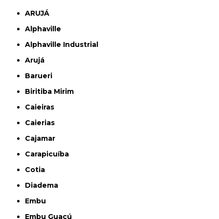
ARUJÁ
Alphaville
Alphaville Industrial
Arujá
Barueri
Biritiba Mirim
Caieiras
Caierias
Cajamar
Carapicuíba
Cotia
Diadema
Embu
Embu Guaçú