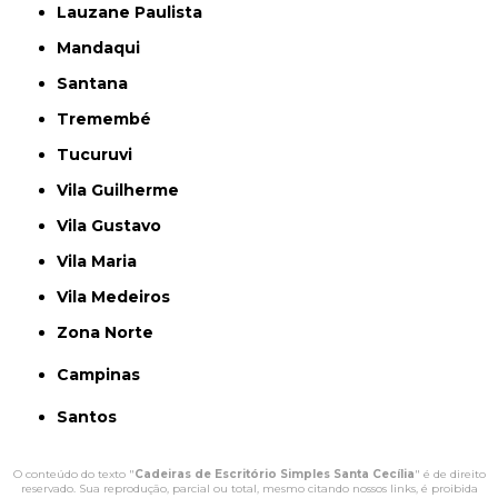
Lauzane Paulista
Mandaqui
Santana
Tremembé
Tucuruvi
Vila Guilherme
Vila Gustavo
Vila Maria
Vila Medeiros
Zona Norte
Campinas
Santos
O conteúdo do texto "
Cadeiras de Escritório Simples Santa Cecília
" é de direito
reservado. Sua reprodução, parcial ou total, mesmo citando nossos links, é proibida