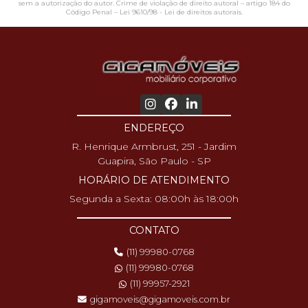
sem a autorização do autor. Crime de violação de direito autoral – artigo 184 do
Código Penal –
Lei 9610/98 - Lei de direitos autorais
.
ENDEREÇO
R. Henrique Armbrust, 251 - Jardim
Guapira, São Paulo - SP
HORÁRIO DE ATENDIMENTO
Segunda a Sexta: 08:00h às 18:00h
CONTATO
(11) 99980-0768
(11) 99980-0768
(11) 99957-2921
gigamoveis@gigamoveis.com.br