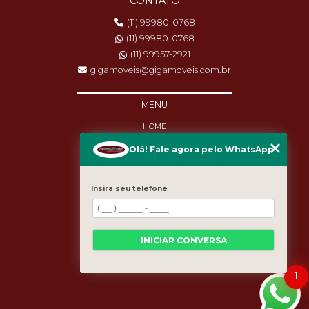
CONTATO
(11) 99980-0768
(11) 99980-0768
(11) 99957-2921
gigamoveis@gigamoveis.com.br
MENU
HOME
SOBRE NÓS
Olá! Fale agora pelo WhatsApp
PRODUTOS
MANUTENÇÃO
DESTAQUES
Insira seu telefone
BLOG
CASES
CATEGORIAS
MAPA DO SITE
INICIAR CONVERSA
1