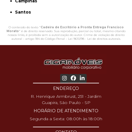
Campinas
Santos
O conteúdo do texto "
Cadeira de Escritório a Pronta Entrega Francisco
Morato
" é de direito reservado. Sua reprodução, parcial ou total, mesmo citando
nossos links, é proibida sem a autorização do autor. Crime de violação de direito
autoral – artigo 184 do Código Penal –
Lei 9610/98 - Lei de direitos autorais
.
ENDEREÇO
R. Henrique Armbrust, 251 - Jardim
Guapira, São Paulo - SP
HORÁRIO DE ATENDIMENTO
Segunda a Sexta: 08:00h às 18:00h