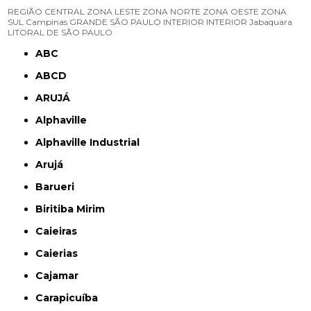
REGIÃO CENTRAL
ZONA LESTE
ZONA NORTE
ZONA OESTE
ZONA
SUL
Campinas
GRANDE SÃO PAULO
INTERIOR
INTERIOR
Jabaquara
LITORAL DE SÃO PAULO
ABC
ABCD
ARUJÁ
Alphaville
Alphaville Industrial
Arujá
Barueri
Biritiba Mirim
Caieiras
Caierias
Cajamar
Carapicuíba