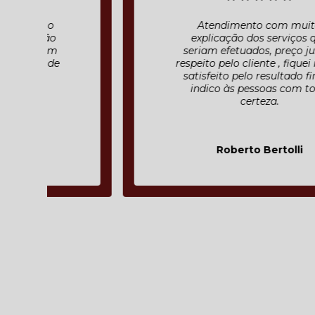
Atendimento com muita
explicação dos serviços que
seriam efetuados, preço justo ,
respeito pelo cliente , fiquei muito
satisfeito pelo resultado final e
indico às pessoas com toda
certeza.
Roberto Bertolli