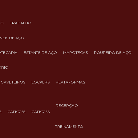
ÃO
TRABALHO
ÓVEIS DE AÇO
IOTECÁRIA
ESTANTE DE AÇO
MAPOTECAS
ROUPEIRO DE AÇO
ÓRIO
GAVETEIROS
LOCKERS
PLATAFORMAS
RECEPÇÃO
5
CAFKR155
CAFKR156
TREINAMENTO