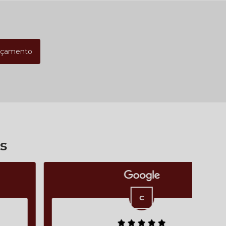
rçamento
s