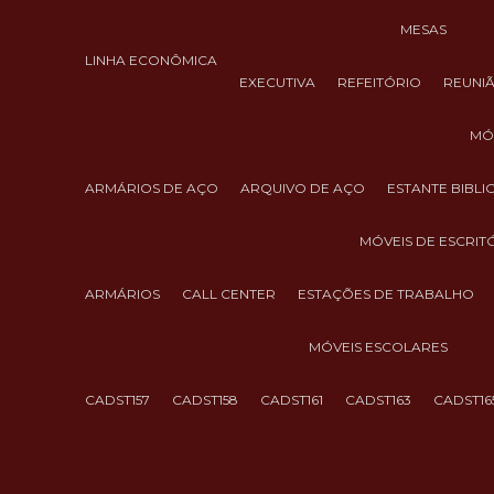
MESAS
LINHA ECONÔMICA
EXECUTIVA
REFEITÓRIO
REUNI
M
ARMÁRIOS DE AÇO
ARQUIVO DE AÇO
ESTANTE BIBL
MÓVEIS DE ESCRIT
ARMÁRIOS
CALL CENTER
ESTAÇÕES DE TRABALHO
MÓVEIS ESCOLARES
CADST157
CADST158
CADST161
CADST163
CADST16