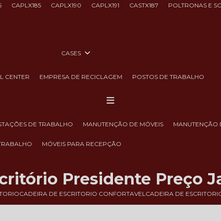
6
CAPLX185
CAPLX190
CAPLX191
CASTX187
POLTRONAS E S
CASES
LL CENTER
EMPRESA DE RECICLAGEM
POSTOS DE TRABALHO
ESTAÇÕES DE TRABALHO
MANUTENÇÃO DE MÓVEIS
MANUTENÇÃO 
 TRABALHO
MÓVEIS PARA RECEPÇÃO
critório Presidente Preço J
ITORIO
CADEIRA DE ESCRITORIO CONFORTAVEL
CADEIRA DE ESCRITORI