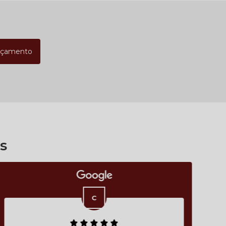
rçamento
s