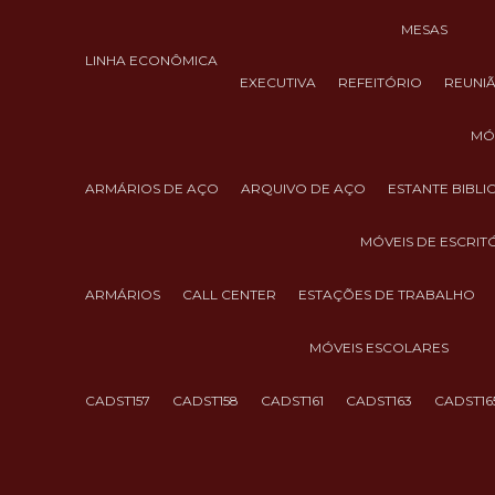
MESAS
LINHA ECONÔMICA
EXECUTIVA
REFEITÓRIO
REUNI
M
ARMÁRIOS DE AÇO
ARQUIVO DE AÇO
ESTANTE BIBL
MÓVEIS DE ESCRIT
ARMÁRIOS
CALL CENTER
ESTAÇÕES DE TRABALHO
MÓVEIS ESCOLARES
CADST157
CADST158
CADST161
CADST163
CADST16