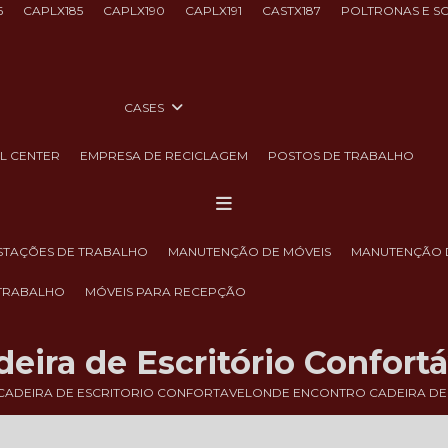
6
CAPLX185
CAPLX190
CAPLX191
CASTX187
POLTRONAS E S
CASES
LL CENTER
EMPRESA DE RECICLAGEM
POSTOS DE TRABALHO
ESTAÇÕES DE TRABALHO
MANUTENÇÃO DE MÓVEIS
MANUTENÇÃO 
 TRABALHO
MÓVEIS PARA RECEPÇÃO
ira de Escritório Confortá
CADEIRA DE ESCRITORIO CONFORTAVEL
ONDE ENCONTRO CADEIRA DE 