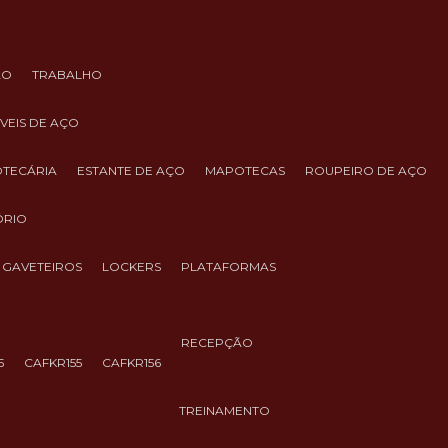
ÃO
TRABALHO
ÓVEIS DE AÇO
IOTECÁRIA
ESTANTE DE AÇO
MAPOTECAS
ROUPEIRO DE AÇO
ÓRIO
GAVETEIROS
LOCKERS
PLATAFORMAS
RECEPÇÃO
5
CAFKR155
CAFKR156
TREINAMENTO