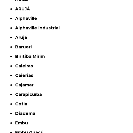
ARUJÁ
Alphaville
Alphaville Industrial
Arujá
Barueri
Biritiba Mirim
Caieiras
Caierias
Cajamar
Carapicuíba
Cotia
Diadema
Embu
Embu Guaçú