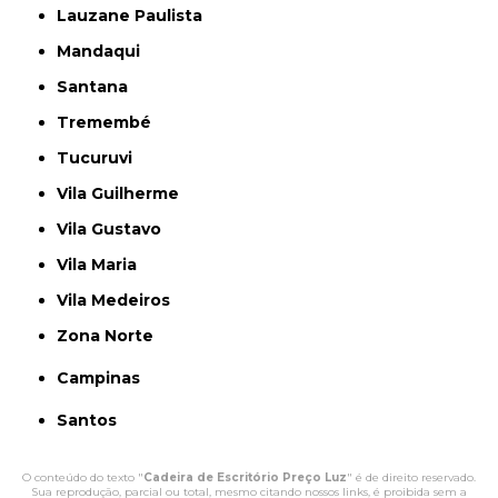
Lauzane Paulista
Mandaqui
Santana
Tremembé
Tucuruvi
Vila Guilherme
Vila Gustavo
Vila Maria
Vila Medeiros
Zona Norte
Campinas
Santos
O conteúdo do texto "
Cadeira de Escritório Preço Luz
" é de direito reservado.
Sua reprodução, parcial ou total, mesmo citando nossos links, é proibida sem a