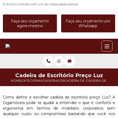
Entre em contato com um de nossos especialistas!
Faça seu orçamento
Faça seu orçamento por
agora mesmo
Whatsapp
Cadeira de Escritório Preço Luz
HOME
CATEGORIAS
CADEIRAS DE ESCRITORIO
CADEIRA DE ESCRITORIO CONF
CADEIRA DE ESCRI
Como definir e escolher cadeira de escritório preço Luz? A
Gigamóveis pode te ajudar a entender o que é conforto e
ergonomia em termos de mobiliário corporativo sem
qualquer custo ou compromisso bastando que você nos