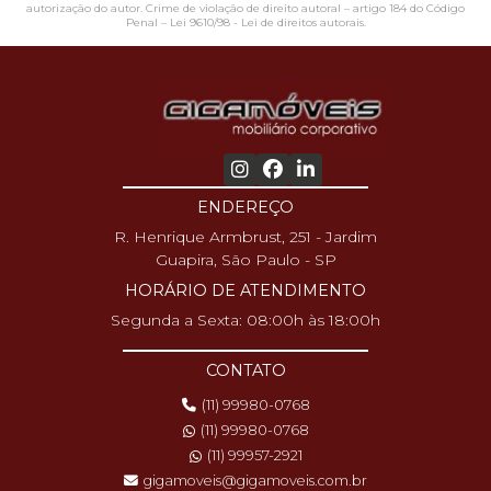
autorização do autor. Crime de violação de direito autoral – artigo 184 do Código
Penal –
Lei 9610/98 - Lei de direitos autorais
.
ENDEREÇO
R. Henrique Armbrust, 251 - Jardim
Guapira, São Paulo - SP
HORÁRIO DE ATENDIMENTO
Segunda a Sexta: 08:00h às 18:00h
CONTATO
(11) 99980-0768
(11) 99980-0768
(11) 99957-2921
gigamoveis@gigamoveis.com.br