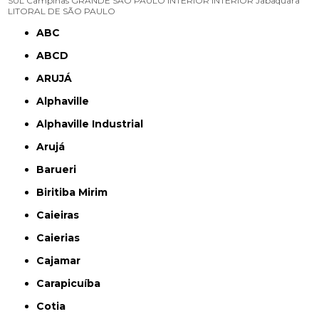
SUL
Campinas
GRANDE SÃO PAULO
INTERIOR
INTERIOR
Jabaquara
LITORAL DE SÃO PAULO
ABC
ABCD
ARUJÁ
Alphaville
Alphaville Industrial
Arujá
Barueri
Biritiba Mirim
Caieiras
Caierias
Cajamar
Carapicuíba
Cotia