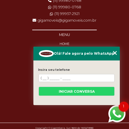
(11) 99980-0768
(11) 99980-0768
(11) 99957-2921
gigamoveis@gigamoveis.com.br
MENU
HOME
SOBRE NÓS
Olá! Fale agora pelo WhatsApp
PRODUTOS
MANUTENÇÃO
DESTAQUES
Insira seu telefone
BLOG
CASES
CATEGORIAS
MAPA DO SITE
INICIAR CONVERSA
1
Copyright © GigaMóveis. (Lei 9610 de 19/02/1998)