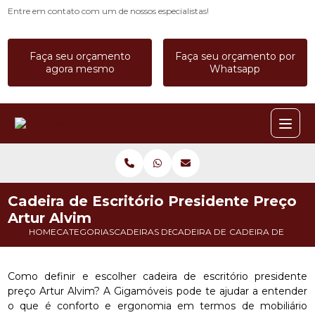
Entre em contato com um de nossos especialistas!
Faça seu orçamento
Faça seu orçamento por
agora mesmo
Whatsapp
Cadeira de Escritório Presidente Preço
Artur Alvim
HOME
CATEGORIAS
CADEIRAS DE ESCRITORIO
CADEIRA DE ESCRITORIO CONF
CADEIRA DE ESCRI
Como definir e escolher cadeira de escritório presidente
preço Artur Alvim? A Gigamóveis pode te ajudar a entender
o que é conforto e ergonomia em termos de mobiliário