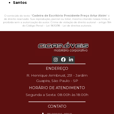
Santos
O conteúdo do texto "
Cadeira de Escritório Presidente Preço Artur Alvim
" é
de direito reservado. Sua reprodução, parcial ou total, mesmo citando nossos links, é
proibida sem a autorização do autor. Crime de violação de direito autoral – artigo 184
do Código Penal –
Lei 9610/98 - Lei de direitos autorais
.
ENDEREÇO
R. Henrique Armbrust, 251 - Jardim
Guapira, São Paulo - SP
HORÁRIO DE ATENDIMENTO
Segunda a Sexta: 08:00h às 18:00h
CONTATO