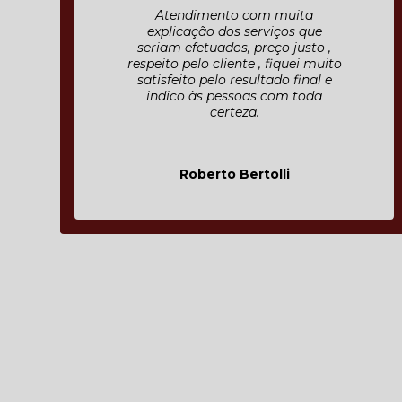
Só tenho elogios, atendimento
perfeito e humanizado, foram
muito atenciosos, vieram diversas
vezes no escritório medir e
apresentar o material até
batermos o martelo. tudo ficou
pronto no prazo, mas
conseguiram segurar a entrega
pra mim pois meu espaço ainda
não estava pronto, entregaram
tudo em perfeitas condições,
exatamente como avalia
contratado e imaginado. Fora o
atendimento perfeito, os móveis
são impecáveis
Manprin Advocacia