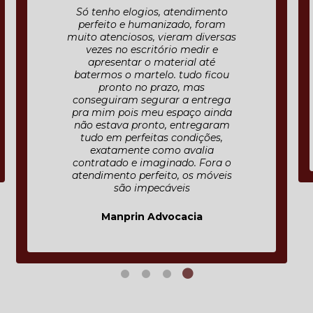
Ótimo serviço! Reforma e pintura
de arquivo de aço anti. Tudo feito
com capricho e cuidado. Além
disso, foram gentis e pontuais.
Nota 10!
CECILIA CHAGAS