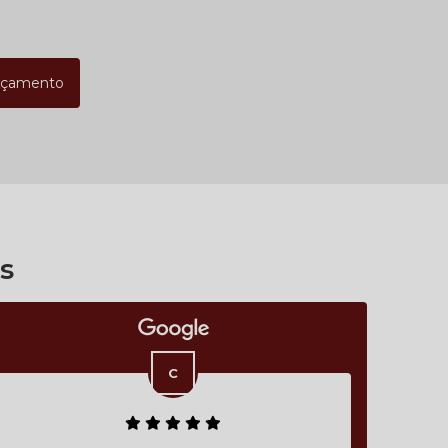
rçamento
s