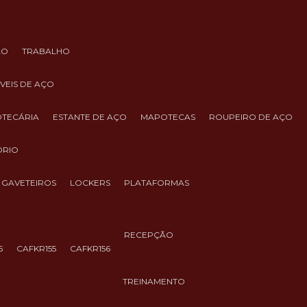
ÃO
TRABALHO
ÓVEIS DE AÇO
IOTECÁRIA
ESTANTE DE AÇO
MAPOTECAS
ROUPEIRO DE AÇO
ÓRIO
GAVETEIROS
LOCKERS
PLATAFORMAS
RECEPÇÃO
5
CAFKR155
CAFKR156
TREINAMENTO