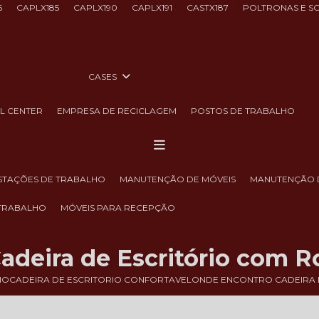
6
CAPLX185
CAPLX190
CAPLX191
CASTX187
POLTRONAS E S
CASES
LL CENTER
EMPRESA DE RECICLAGEM
POSTOS DE TRABALHO
ESTAÇÕES DE TRABALHO
MANUTENÇÃO DE MÓVEIS
MANUTENÇÃO 
 TRABALHO
MÓVEIS PARA RECEPÇÃO
deira de Escritório com R
IO
CADEIRA DE ESCRITORIO CONFORTAVEL
ONDE ENCONTRO CADEIRA 