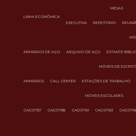
MESAS
LINHA ECONÔMICA
EXECUTIVA
REFEITÓRIO
REUNI
M
ARMÁRIOS DE AÇO
ARQUIVO DE AÇO
ESTANTE BIBL
MÓVEIS DE ESCRIT
ARMÁRIOS
CALL CENTER
ESTAÇÕES DE TRABALHO
MÓVEIS ESCOLARES
CADST157
CADST158
CADST161
CADST163
CADST16