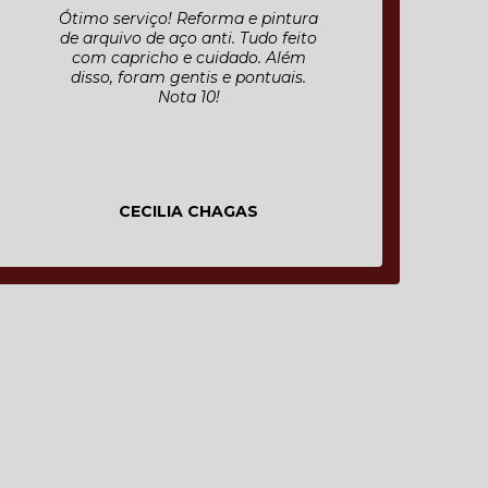
Excelente atendimento, desde o
envio do orçamento, elaboração
do projeto, entrega e montagem
antes de prazo, nota 10!!! Estão de
parabéns, cliente fidelizado.
Protect Mania