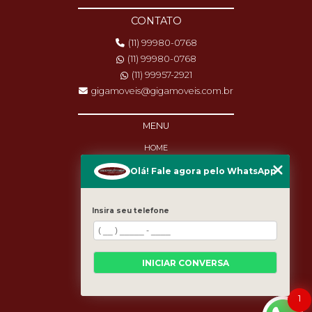
CONTATO
(11) 99980-0768
(11) 99980-0768
(11) 99957-2921
gigamoveis@gigamoveis.com.br
MENU
HOME
SOBRE NÓS
Olá! Fale agora pelo WhatsApp
PRODUTOS
MANUTENÇÃO
DESTAQUES
Insira seu telefone
BLOG
CASES
CATEGORIAS
MAPA DO SITE
INICIAR CONVERSA
1