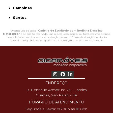
Campinas
Santos
O conteúdo do texto "
Cadeira de Escritório com Rodinha Ermelino
Matarazzo
" é de direito reservado. Sua reprodução, parcial ou total, mesmo citando
nossos links, é proibida sem a autorização do autor. Crime de violação de direito
autoral – artigo 184 do Código Penal –
Lei 9610/98 - Lei de direitos autorais
.
ENDEREÇO
R. Henrique Armbrust, 251 - Jardim
Guapira, São Paulo - SP
HORÁRIO DE ATENDIMENTO
Segunda a Sexta: 08:00h às 18:00h