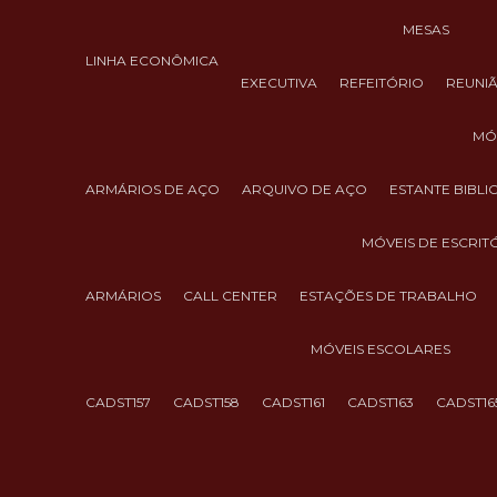
MESAS
LINHA ECONÔMICA
EXECUTIVA
REFEITÓRIO
REUNI
M
ARMÁRIOS DE AÇO
ARQUIVO DE AÇO
ESTANTE BIBL
MÓVEIS DE ESCRIT
ARMÁRIOS
CALL CENTER
ESTAÇÕES DE TRABALHO
MÓVEIS ESCOLARES
CADST157
CADST158
CADST161
CADST163
CADST16