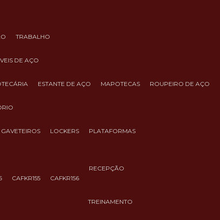
ÃO
TRABALHO
ÓVEIS DE AÇO
IOTECÁRIA
ESTANTE DE AÇO
MAPOTECAS
ROUPEIRO DE AÇO
ÓRIO
GAVETEIROS
LOCKERS
PLATAFORMAS
RECEPÇÃO
5
CAFKR155
CAFKR156
TREINAMENTO