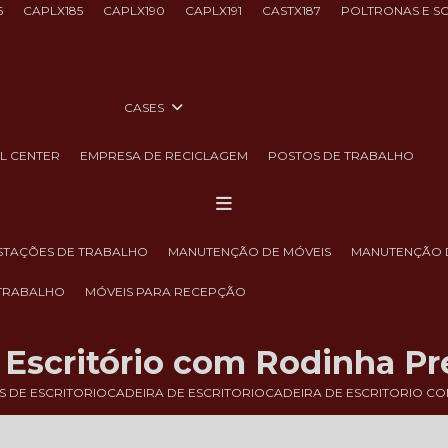
6
CAPLX185
CAPLX190
CAPLX191
CASTX187
POLTRONAS E S
CASES
LL CENTER
EMPRESA DE RECICLAGEM
POSTOS DE TRABALHO
ESTAÇÕES DE TRABALHO
MANUTENÇÃO DE MÓVEIS
MANUTENÇÃO 
 TRABALHO
MÓVEIS PARA RECEPÇÃO
 Escritório com Rodinha Pr
S DE ESCRITORIO
CADEIRA DE ESCRITORIO
CADEIRA DE ESCRITORIO C