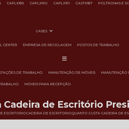
6
CAPLX185
CAPLX190
CAPLX191
CASTX187
POLTRONAS E S
CASES
LL CENTER
EMPRESA DE RECICLAGEM
POSTOS DE TRABALHO
ESTAÇÕES DE TRABALHO
MANUTENÇÃO DE MÓVEIS
MANUTENÇÃO 
 TRABALHO
MÓVEIS PARA RECEPÇÃO
 Cadeira de Escritório Pre
E ESCRITORIO
CADEIRA DE ESCRITORIO
QUANTO CUSTA CADEIRA DE E