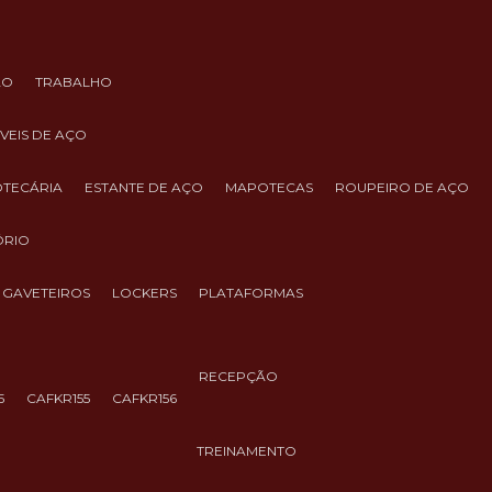
ÃO
TRABALHO
ÓVEIS DE AÇO
IOTECÁRIA
ESTANTE DE AÇO
MAPOTECAS
ROUPEIRO DE AÇO
ÓRIO
GAVETEIROS
LOCKERS
PLATAFORMAS
RECEPÇÃO
5
CAFKR155
CAFKR156
TREINAMENTO