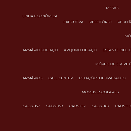
MESAS
LINHA ECONÔMICA
EXECUTIVA
REFEITÓRIO
REUNI
M
ARMÁRIOS DE AÇO
ARQUIVO DE AÇO
ESTANTE BIBL
MÓVEIS DE ESCRIT
ARMÁRIOS
CALL CENTER
ESTAÇÕES DE TRABALHO
MÓVEIS ESCOLARES
CADST157
CADST158
CADST161
CADST163
CADST16