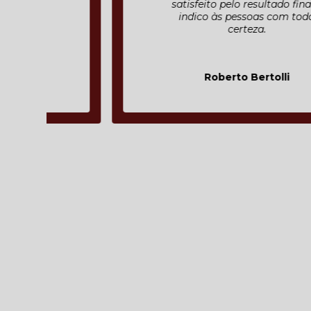
satisfeito pelo resultado final e
indico às pessoas com toda
certeza.
Roberto Bertolli