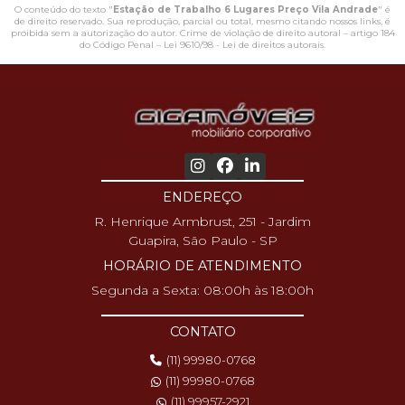
O conteúdo do texto "
Estação de Trabalho 6 Lugares Preço Vila Andrade
" é
de direito reservado. Sua reprodução, parcial ou total, mesmo citando nossos links, é
proibida sem a autorização do autor. Crime de violação de direito autoral – artigo 184
do Código Penal –
Lei 9610/98 - Lei de direitos autorais
.
ENDEREÇO
R. Henrique Armbrust, 251 - Jardim
Guapira, São Paulo - SP
HORÁRIO DE ATENDIMENTO
Segunda a Sexta: 08:00h às 18:00h
CONTATO
(11) 99980-0768
(11) 99980-0768
(11) 99957-2921