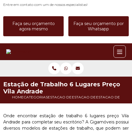
Entre em contato com um de nossos especialistas!
Faça seu orçamento
Faça seu orçamento por
agora mesmo
Whatsapp
Estação de Trabalho 6 Lugares Preço
Vila Andrade
HOME
CATEGORIAS
ESTACAO DE TRABALHO
ESTACAO DE TRABALHO 4 LUGA
ESTACAO DE TRAB
Onde encontrar estação de trabalho 6 lugares preço Vila
Andrade para completar seu escritório? A Gigamóveis possui
diversos modelos de estações de trabalho, que podem ser