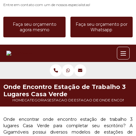
Entre em contato com um de nossos especialistas!
Faça seu orçamento
Faça seu orçamento por
agora mesmo
Whatsapp
Onde Encontro Estação de Trabalho 3
Lugares Casa Verde
HOME
CATEGORIAS
ESTACAO DE TRABALHO
ESTACAO DE TRABALHO 4 LUGA
ONDE ENCONTRO E
Onde encontrar onde encontro estação de trabalho 3
lugares Casa Verde para completar seu escritório? A
Gigamóveis possui diversos modelos de estações de