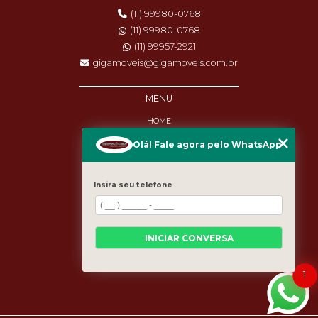
(11) 99980-0768
(11) 99980-0768
(11) 99957-2921
gigamoveis@gigamoveis.com.br
MENU
HOME
SOBRE NÓS
Olá! Fale agora pelo WhatsApp
PRODUTOS
MANUTENÇÃO
DESTAQUES
Insira seu telefone
BLOG
CASES
CATEGORIAS
MAPA DO SITE
INICIAR CONVERSA
1