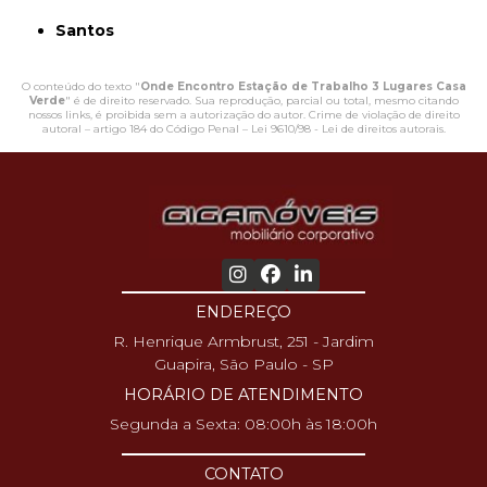
Santos
O conteúdo do texto "
Onde Encontro Estação de Trabalho 3 Lugares Casa
Verde
" é de direito reservado. Sua reprodução, parcial ou total, mesmo citando
nossos links, é proibida sem a autorização do autor. Crime de violação de direito
autoral – artigo 184 do Código Penal –
Lei 9610/98 - Lei de direitos autorais
.
ENDEREÇO
R. Henrique Armbrust, 251 - Jardim
Guapira, São Paulo - SP
HORÁRIO DE ATENDIMENTO
Segunda a Sexta: 08:00h às 18:00h
CONTATO