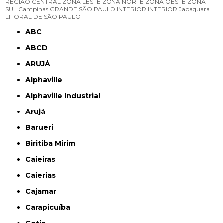
REGIÃO CENTRAL
ZONA LESTE
ZONA NORTE
ZONA OESTE
ZONA
SUL
Campinas
GRANDE SÃO PAULO
INTERIOR
INTERIOR
Jabaquara
LITORAL DE SÃO PAULO
ABC
ABCD
ARUJÁ
Alphaville
Alphaville Industrial
Arujá
Barueri
Biritiba Mirim
Caieiras
Caierias
Cajamar
Carapicuíba