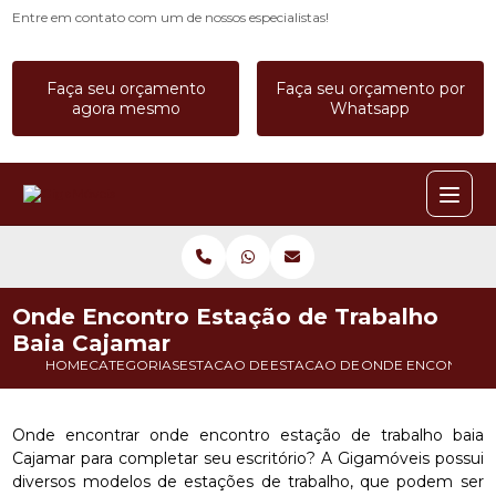
Entre em contato com um de nossos especialistas!
Faça seu orçamento
Faça seu orçamento por
agora mesmo
Whatsapp
Onde Encontro Estação de Trabalho
Baia Cajamar
HOME
CATEGORIAS
ESTACAO DE TRABALHO
ESTACAO DE TRABALHO 4 LUGA
ONDE ENCONTRO E
Onde encontrar onde encontro estação de trabalho baia
Cajamar para completar seu escritório? A Gigamóveis possui
diversos modelos de estações de trabalho, que podem ser