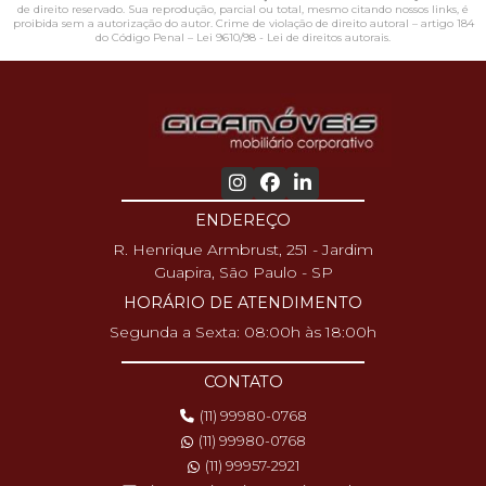
de direito reservado. Sua reprodução, parcial ou total, mesmo citando nossos links, é
proibida sem a autorização do autor. Crime de violação de direito autoral – artigo 184
do Código Penal –
Lei 9610/98 - Lei de direitos autorais
.
ENDEREÇO
R. Henrique Armbrust, 251 - Jardim
Guapira, São Paulo - SP
HORÁRIO DE ATENDIMENTO
Segunda a Sexta: 08:00h às 18:00h
CONTATO
(11) 99980-0768
(11) 99980-0768
(11) 99957-2921