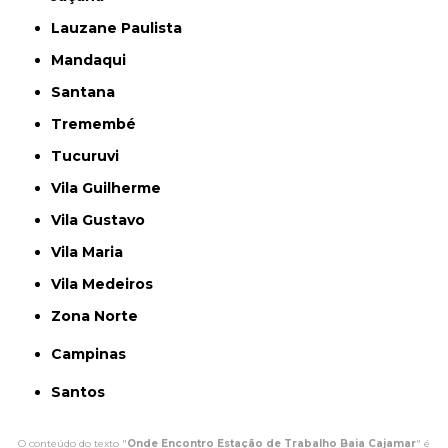
Lauzane Paulista
Mandaqui
Santana
Tremembé
Tucuruvi
Vila Guilherme
Vila Gustavo
Vila Maria
Vila Medeiros
Zona Norte
Campinas
Santos
O conteúdo do texto "
Onde Encontro Estação de Trabalho Baia Cajamar
" é