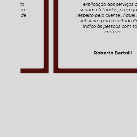
explicação dos serviços que
seriam efetuados, preço justo ,
respeito pelo cliente , fiquei muito
satisfeito pelo resultado final e
indico às pessoas com toda
certeza.
Roberto Bertolli