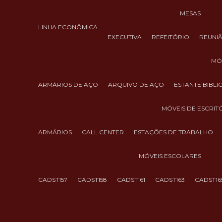
MESAS
LINHA ECONÔMICA
EXECUTIVA
REFEITÓRIO
REUNI
M
ARMÁRIOS DE AÇO
ARQUIVO DE AÇO
ESTANTE BIBL
MÓVEIS DE ESCRIT
ARMÁRIOS
CALL CENTER
ESTAÇÕES DE TRABALHO
MÓVEIS ESCOLARES
CADST157
CADST158
CADST161
CADST163
CADST16