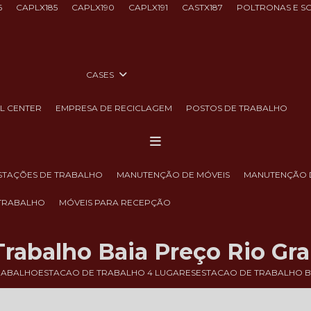
6
CAPLX185
CAPLX190
CAPLX191
CASTX187
POLTRONAS E S
CASES
LL CENTER
EMPRESA DE RECICLAGEM
POSTOS DE TRABALHO
ESTAÇÕES DE TRABALHO
MANUTENÇÃO DE MÓVEIS
MANUTENÇÃO 
 TRABALHO
MÓVEIS PARA RECEPÇÃO
Trabalho Baia Preço Rio Gra
RABALHO
ESTACAO DE TRABALHO 4 LUGARES
ESTACAO DE TRABALHO B