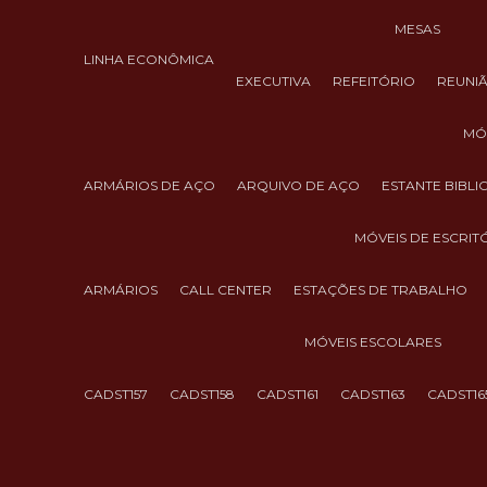
MESAS
LINHA ECONÔMICA
EXECUTIVA
REFEITÓRIO
REUNI
M
ARMÁRIOS DE AÇO
ARQUIVO DE AÇO
ESTANTE BIBL
MÓVEIS DE ESCRIT
ARMÁRIOS
CALL CENTER
ESTAÇÕES DE TRABALHO
MÓVEIS ESCOLARES
CADST157
CADST158
CADST161
CADST163
CADST16