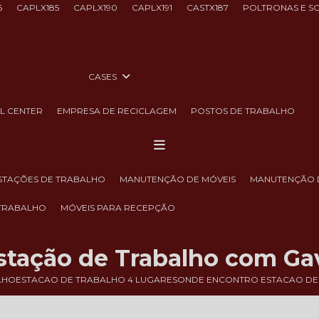
6
CAPLX185
CAPLX190
CAPLX191
CASTX187
POLTRONAS E S
CASES
LL CENTER
EMPRESA DE RECICLAGEM
POSTOS DE TRABALHO
ESTAÇÕES DE TRABALHO
MANUTENÇÃO DE MÓVEIS
MANUTENÇÃO 
 TRABALHO
MÓVEIS PARA RECEPÇÃO
stação de Trabalho com Ga
LHO
ESTACAO DE TRABALHO 4 LUGARES
ONDE ENCONTRO ESTACAO DE