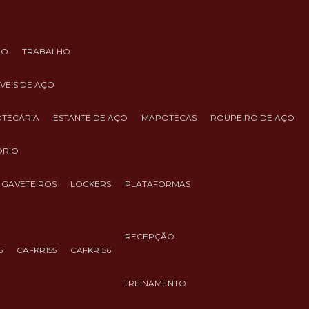
ÃO
TRABALHO
ÓVEIS DE AÇO
IOTECÁRIA
ESTANTE DE AÇO
MAPOTECAS
ROUPEIRO DE AÇO
ÓRIO
GAVETEIROS
LOCKERS
PLATAFORMAS
RECEPÇÃO
5
CAFKR155
CAFKR156
TREINAMENTO