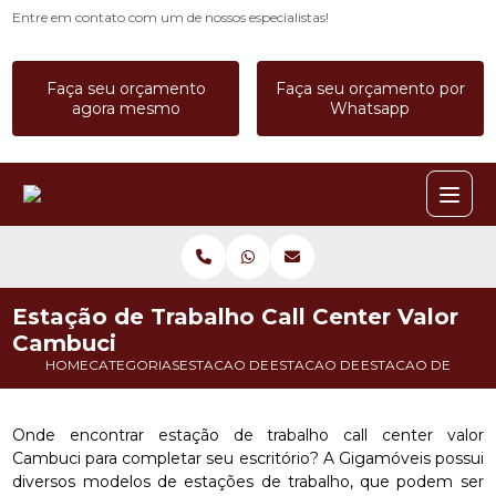
Entre em contato com um de nossos especialistas!
Faça seu orçamento
Faça seu orçamento por
agora mesmo
Whatsapp
Estação de Trabalho Call Center Valor
Cambuci
HOME
CATEGORIAS
ESTACAO DE TRABALHO
ESTACAO DE TRABALHO 4 LUGA
ESTACAO DE TRAB
Onde encontrar estação de trabalho call center valor
Cambuci para completar seu escritório? A Gigamóveis possui
diversos modelos de estações de trabalho, que podem ser