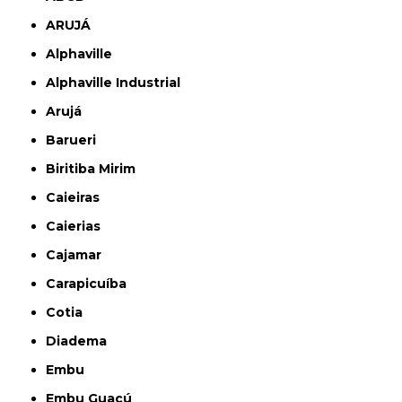
ARUJÁ
Alphaville
Alphaville Industrial
Arujá
Barueri
Biritiba Mirim
Caieiras
Caierias
Cajamar
Carapicuíba
Cotia
Diadema
Embu
Embu Guaçú