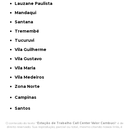
Lauzane Paulista
Mandaqui
Santana
Tremembé
Tucuruvi
Vila Guilherme
Vila Gustavo
Vila Maria
Vila Medeiros
Zona Norte
Campinas
Santos
O conteúdo do texto "
Estação de Trabalho Call Center Valor Cambuci
" é de
direito reservado. Sua reprodução, parcial ou total, mesmo citando nossos links, é