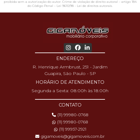
proibida sem a autorização do autor. Crime de violação de direito autoral – artigo 184
do Código Penal –
Lei 9610/98 - Lei de direitos autorais
.
ENDEREÇO
R. Henrique Armbrust, 251 - Jardim
Guapira, São Paulo - SP
HORÁRIO DE ATENDIMENTO
Segunda a Sexta: 08:00h às 18:00h
CONTATO
(11) 99980-0768
(11) 99980-0768
(11) 99957-2921
gigamoveis@gigamoveis.com.br