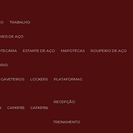
ÃO
TRABALHO
ÓVEIS DE AÇO
IOTECÁRIA
ESTANTE DE AÇO
MAPOTECAS
ROUPEIRO DE AÇO
ÓRIO
GAVETEIROS
LOCKERS
PLATAFORMAS
RECEPÇÃO
5
CAFKR155
CAFKR156
TREINAMENTO