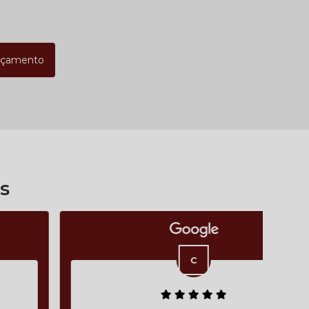
rçamento
s