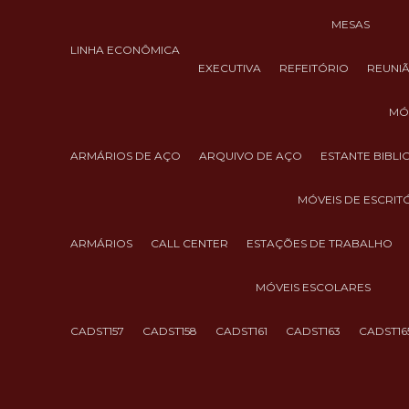
MESAS
LINHA ECONÔMICA
EXECUTIVA
REFEITÓRIO
REUNI
M
ARMÁRIOS DE AÇO
ARQUIVO DE AÇO
ESTANTE BIBL
MÓVEIS DE ESCRIT
ARMÁRIOS
CALL CENTER
ESTAÇÕES DE TRABALHO
MÓVEIS ESCOLARES
CADST157
CADST158
CADST161
CADST163
CADST16