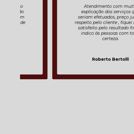
Atendimento com muita
explicação dos serviços que
seriam efetuados, preço justo ,
respeito pelo cliente , fiquei muito
satisfeito pelo resultado final e
indico às pessoas com toda
certeza.
Roberto Bertolli