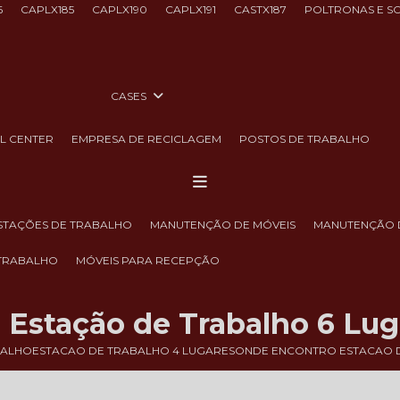
6
CAPLX185
CAPLX190
CAPLX191
CASTX187
POLTRONAS E S
CASES
LL CENTER
EMPRESA DE RECICLAGEM
POSTOS DE TRABALHO
ESTAÇÕES DE TRABALHO
MANUTENÇÃO DE MÓVEIS
MANUTENÇÃO 
 TRABALHO
MÓVEIS PARA RECEPÇÃO
Estação de Trabalho 6 Lug
BALHO
ESTACAO DE TRABALHO 4 LUGARES
ONDE ENCONTRO ESTACAO D