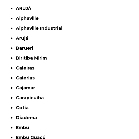
ARUJÁ
Alphaville
Alphaville Industrial
Arujá
Barueri
Biritiba Mirim
Caieiras
Caierias
Cajamar
Carapicuíba
Cotia
Diadema
Embu
Embu Guaçú