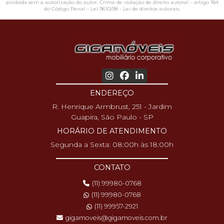
proibida sem a autorização do autor. Crime de violação de direito autoral – artigo 184
do Código Penal –
Lei 9610/98 - Lei de direitos autorais
.
ENDEREÇO
R. Henrique Armbrust, 251 - Jardim
Guapira, São Paulo - SP
HORÁRIO DE ATENDIMENTO
Segunda a Sexta: 08:00h às 18:00h
CONTATO
(11) 99980-0768
(11) 99980-0768
(11) 99957-2921
gigamoveis@gigamoveis.com.br