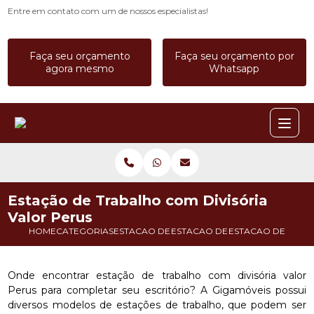
Entre em contato com um de nossos especialistas!
Faça seu orçamento
Faça seu orçamento por
agora mesmo
Whatsapp
Estação de Trabalho com Divisória
Valor Perus
HOME
CATEGORIAS
ESTACAO DE TRABALHO
ESTACAO DE TRABALHO 4 LUGA
ESTACAO DE TRAB
Onde encontrar estação de trabalho com divisória valor
Perus para completar seu escritório? A Gigamóveis possui
diversos modelos de estações de trabalho, que podem ser