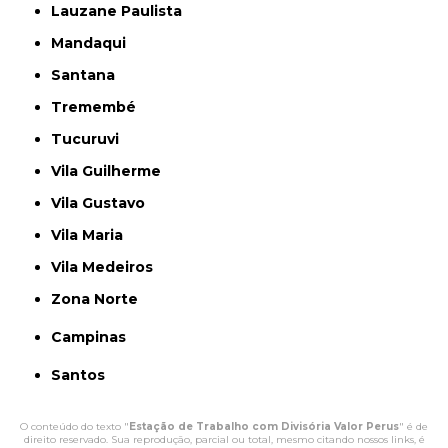
Lauzane Paulista
Mandaqui
Santana
Tremembé
Tucuruvi
Vila Guilherme
Vila Gustavo
Vila Maria
Vila Medeiros
Zona Norte
Campinas
Santos
O conteúdo do texto "
Estação de Trabalho com Divisória Valor Perus
" é de
direito reservado. Sua reprodução, parcial ou total, mesmo citando nossos links, é