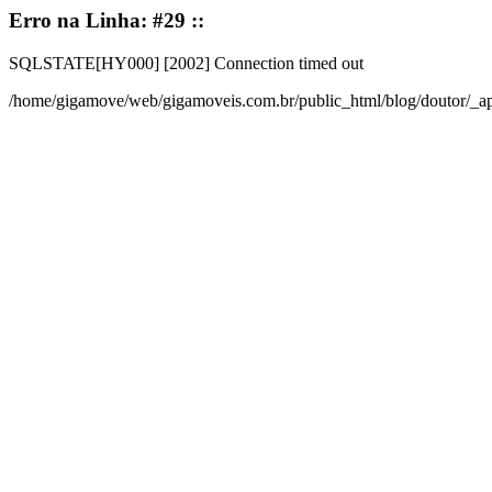
Erro na Linha: #29 ::
SQLSTATE[HY000] [2002] Connection timed out
/home/gigamove/web/gigamoveis.com.br/public_html/blog/doutor/_a