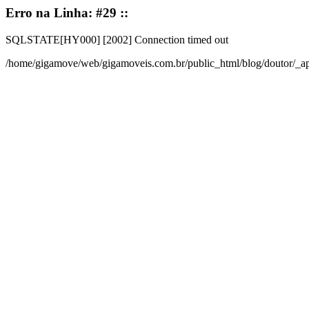
Erro na Linha: #29 ::
SQLSTATE[HY000] [2002] Connection timed out
/home/gigamove/web/gigamoveis.com.br/public_html/blog/doutor/_a