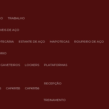
ÃO
TRABALHO
ÓVEIS DE AÇO
IOTECÁRIA
ESTANTE DE AÇO
MAPOTECAS
ROUPEIRO DE AÇO
ÓRIO
GAVETEIROS
LOCKERS
PLATAFORMAS
RECEPÇÃO
5
CAFKR155
CAFKR156
TREINAMENTO