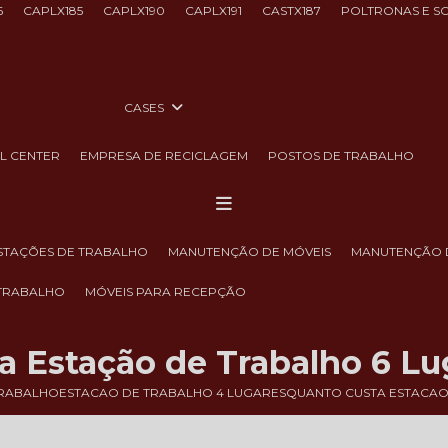
6
CAPLX185
CAPLX190
CAPLX191
CASTX187
POLTRONAS E S
CASES
LL CENTER
EMPRESA DE RECICLAGEM
POSTOS DE TRABALHO
ESTAÇÕES DE TRABALHO
MANUTENÇÃO DE MÓVEIS
MANUTENÇÃO 
 TRABALHO
MÓVEIS PARA RECEPÇÃO
 Estação de Trabalho 6 Lu
TRABALHO
ESTACAO DE TRABALHO 4 LUGARES
QUANTO CUSTA ESTACAO 