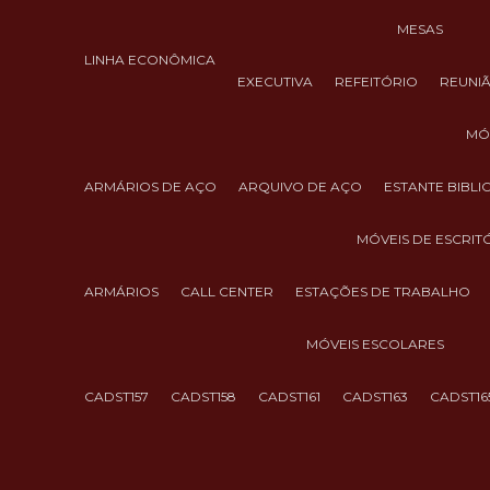
MESAS
LINHA ECONÔMICA
EXECUTIVA
REFEITÓRIO
REUNI
M
ARMÁRIOS DE AÇO
ARQUIVO DE AÇO
ESTANTE BIBL
MÓVEIS DE ESCRIT
ARMÁRIOS
CALL CENTER
ESTAÇÕES DE TRABALHO
MÓVEIS ESCOLARES
CADST157
CADST158
CADST161
CADST163
CADST16