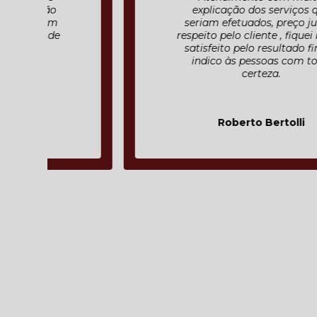
explicação dos serviços que
seriam efetuados, preço justo ,
respeito pelo cliente , fiquei muito
satisfeito pelo resultado final e
indico às pessoas com toda
certeza.
Roberto Bertolli