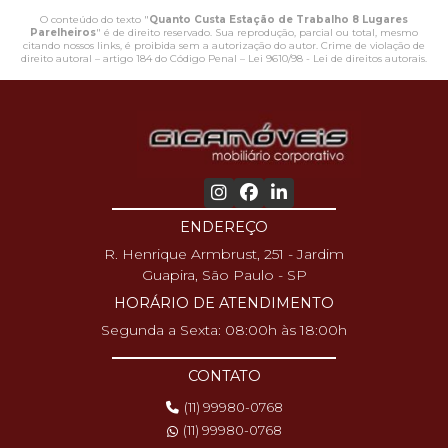
O conteúdo do texto "
Quanto Custa Estação de Trabalho 8 Lugares
Parelheiros
" é de direito reservado. Sua reprodução, parcial ou total, mesmo
citando nossos links, é proibida sem a autorização do autor. Crime de violação de
direito autoral – artigo 184 do Código Penal –
Lei 9610/98 - Lei de direitos autorais
.
ENDEREÇO
R. Henrique Armbrust, 251 - Jardim
Guapira, São Paulo - SP
HORÁRIO DE ATENDIMENTO
Segunda a Sexta: 08:00h às 18:00h
CONTATO
(11) 99980-0768
(11) 99980-0768