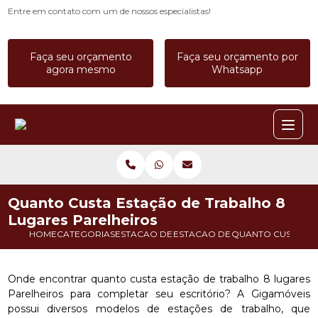
Entre em contato com um de nossos especialistas!
Faça seu orçamento
Faça seu orçamento por
agora mesmo
Whatsapp
Quanto Custa Estação de Trabalho 8
Lugares Parelheiros
HOME
CATEGORIAS
ESTACAO DE TRABALHO
ESTACAO DE TRABALHO 4 LUGA
QUANTO CUSTA ES
Onde encontrar quanto custa estação de trabalho 8 lugares
Parelheiros para completar seu escritório? A Gigamóveis
possui diversos modelos de estações de trabalho, que