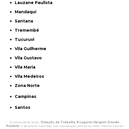
Lauzane Paulista
Mandaqui
Santana
Tremembé
Tucuruvi
Vila Guilherme
Vila Gustavo
Vila Maria
Vila Medeiros
Zona Norte
Campinas
Santos
O conteúdo do texto "
Estação de Trabalho 8 Lugares Vargem Grande
Paulista
" é de direito reservado. Sua reprodução, parcial ou total, mesmo citando