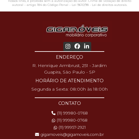
nossos links, é proibida sem a autorização do autor. Crime de violação de direito
autoral – artigo 184 do Código Penal –
Lei 9610/98 - Lei de direitos autorais
.
ENDEREÇO
R. Henrique Armbrust, 251 - Jardim
Guapira, São Paulo - SP
HORÁRIO DE ATENDIMENTO
Segunda a Sexta: 08:00h às 18:00h
CONTATO
(11) 99980-0768
(11) 99980-0768
(11) 99957-2921
gigamoveis@gigamoveis.com.br