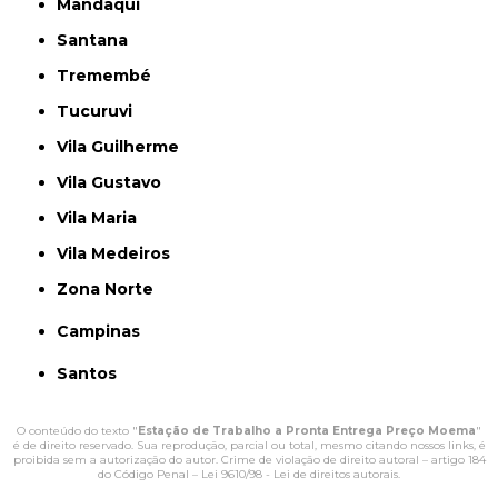
Mandaqui
Santana
Tremembé
Tucuruvi
Vila Guilherme
Vila Gustavo
Vila Maria
Vila Medeiros
Zona Norte
Campinas
Santos
O conteúdo do texto "
Estação de Trabalho a Pronta Entrega Preço Moema
"
é de direito reservado. Sua reprodução, parcial ou total, mesmo citando nossos links, é
proibida sem a autorização do autor. Crime de violação de direito autoral – artigo 184
do Código Penal –
Lei 9610/98 - Lei de direitos autorais
.