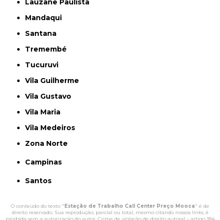
Lauzane Paulista
Mandaqui
Santana
Tremembé
Tucuruvi
Vila Guilherme
Vila Gustavo
Vila Maria
Vila Medeiros
Zona Norte
Campinas
Santos
O conteúdo do texto "
Estação de Trabalho Call Center Preço Mooca
" é de
direito reservado. Sua reprodução, parcial ou total, mesmo citando nossos links, é
proibida sem a autorização do autor. Crime de violação de direito autoral – artigo 184