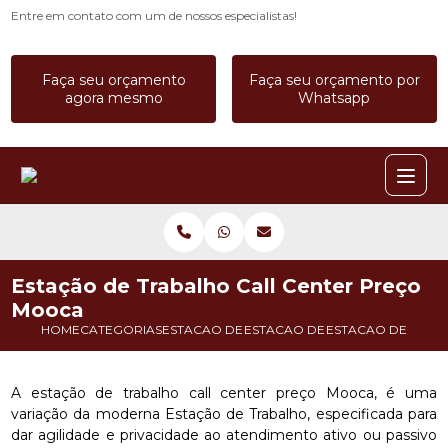
Entre em contato com um de nossos especialistas!
Faça seu orçamento
Faça seu orçamento por
agora mesmo
Whatsapp
Estação de Trabalho Call Center Preço
Mooca
HOME
CATEGORIAS
ESTACAO DE TRABALHO
ESTACAO DE TRABALHO BAIA
ESTACAO DE TRAB
A estação de trabalho call center preço Mooca, é uma
variação da moderna Estação de Trabalho, especificada para
dar agilidade e privacidade ao atendimento ativo ou passivo