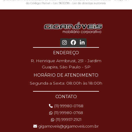
do Código Penal –
Lei 9610/98 - Lei de direitos autorais
.
ENDEREÇO
R. Henrique Armbrust, 251 - Jardim
Guapira, São Paulo - SP
HORÁRIO DE ATENDIMENTO
Segunda a Sexta: 08:00h às 18:00h
CONTATO
(11) 99980-0768
(11) 99980-0768
(11) 99957-2921
gigamoveis@gigamoveis.com.br