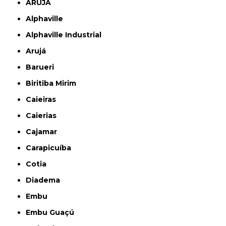
ARUJÁ
Alphaville
Alphaville Industrial
Arujá
Barueri
Biritiba Mirim
Caieiras
Caierias
Cajamar
Carapicuíba
Cotia
Diadema
Embu
Embu Guaçú