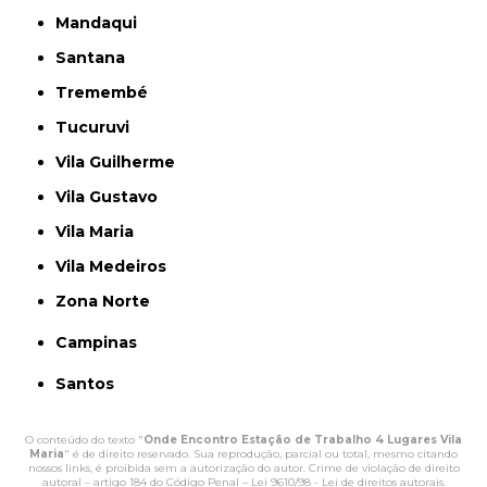
Mandaqui
Santana
Tremembé
Tucuruvi
Vila Guilherme
Vila Gustavo
Vila Maria
Vila Medeiros
Zona Norte
Campinas
Santos
O conteúdo do texto "
Onde Encontro Estação de Trabalho 4 Lugares Vila
Maria
" é de direito reservado. Sua reprodução, parcial ou total, mesmo citando
nossos links, é proibida sem a autorização do autor. Crime de violação de direito
autoral – artigo 184 do Código Penal –
Lei 9610/98 - Lei de direitos autorais
.