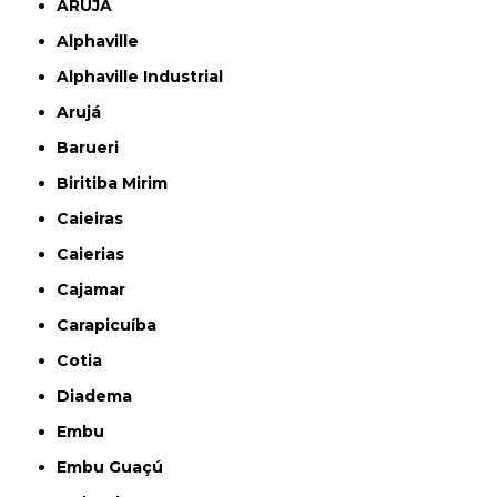
ARUJÁ
Alphaville
Alphaville Industrial
Arujá
Barueri
Biritiba Mirim
Caieiras
Caierias
Cajamar
Carapicuíba
Cotia
Diadema
Embu
Embu Guaçú