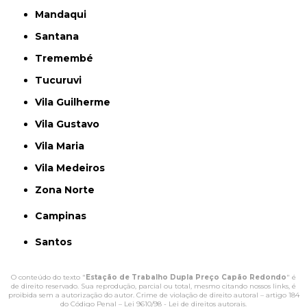
Mandaqui
Santana
Tremembé
Tucuruvi
Vila Guilherme
Vila Gustavo
Vila Maria
Vila Medeiros
Zona Norte
Campinas
Santos
O conteúdo do texto "
Estação de Trabalho Dupla Preço Capão Redondo
" é
de direito reservado. Sua reprodução, parcial ou total, mesmo citando nossos links, é
proibida sem a autorização do autor. Crime de violação de direito autoral – artigo 184
do Código Penal –
Lei 9610/98 - Lei de direitos autorais
.