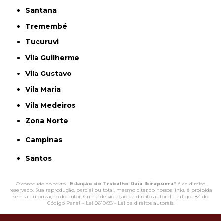
Santana
Tremembé
Tucuruvi
Vila Guilherme
Vila Gustavo
Vila Maria
Vila Medeiros
Zona Norte
Campinas
Santos
O conteúdo do texto "
Estação de Trabalho Baia Ibirapuera
" é de direito
reservado. Sua reprodução, parcial ou total, mesmo citando nossos links, é proibida
sem a autorização do autor. Crime de violação de direito autoral – artigo 184 do
Código Penal –
Lei 9610/98 - Lei de direitos autorais
.