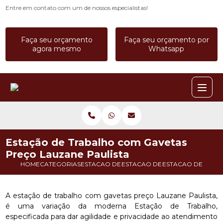
Entre em contato com um de nossos especialistas!
Faça seu orçamento
Faça seu orçamento por
agora mesmo
Whatsapp
Estação de Trabalho com Gavetas
Preço Lauzane Paulista
HOME
CATEGORIAS
ESTACAO DE TRABALHO
ESTACAO DE TRABALHO BAIA
ESTACAO DE TRAB
A estação de trabalho com gavetas preço Lauzane Paulista,
é uma variação da moderna Estação de Trabalho,
especificada para dar agilidade e privacidade ao atendimento