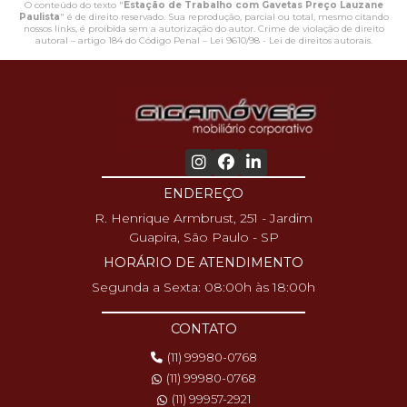
O conteúdo do texto "
Estação de Trabalho com Gavetas Preço Lauzane
Paulista
" é de direito reservado. Sua reprodução, parcial ou total, mesmo citando
nossos links, é proibida sem a autorização do autor. Crime de violação de direito
autoral – artigo 184 do Código Penal –
Lei 9610/98 - Lei de direitos autorais
.
ENDEREÇO
R. Henrique Armbrust, 251 - Jardim
Guapira, São Paulo - SP
HORÁRIO DE ATENDIMENTO
Segunda a Sexta: 08:00h às 18:00h
CONTATO
(11) 99980-0768
(11) 99980-0768
(11) 99957-2921