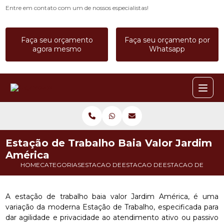
Entre em contato com um de nossos especialistas!
Faça seu orçamento
Faça seu orçamento por
agora mesmo
Whatsapp
Estação de Trabalho Baia Valor Jardim
América
HOME
CATEGORIAS
ESTACAO DE TRABALHO
ESTACAO DE TRABALHO BAIA
ESTACAO DE TRAB
A estação de trabalho baia valor Jardim América, é uma
variação da moderna Estação de Trabalho, especificada para
dar agilidade e privacidade ao atendimento ativo ou passivo