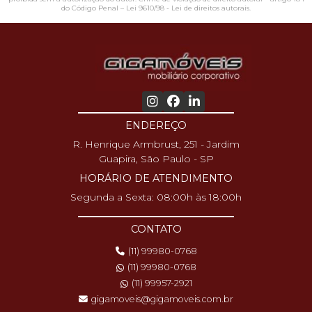
do Código Penal –
Lei 9610/98 - Lei de direitos autorais
.
ENDEREÇO
R. Henrique Armbrust, 251 - Jardim
Guapira, São Paulo - SP
HORÁRIO DE ATENDIMENTO
Segunda a Sexta: 08:00h às 18:00h
CONTATO
(11) 99980-0768
(11) 99980-0768
(11) 99957-2921
gigamoveis@gigamoveis.com.br