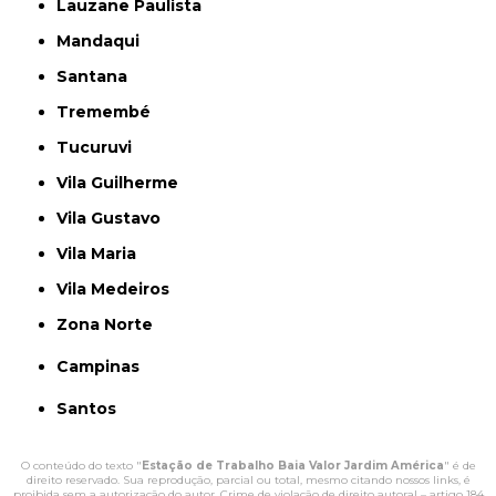
Lauzane Paulista
Mandaqui
Santana
Tremembé
Tucuruvi
Vila Guilherme
Vila Gustavo
Vila Maria
Vila Medeiros
Zona Norte
Campinas
Santos
O conteúdo do texto "
Estação de Trabalho Baia Valor Jardim América
" é de
direito reservado. Sua reprodução, parcial ou total, mesmo citando nossos links, é
proibida sem a autorização do autor. Crime de violação de direito autoral – artigo 184