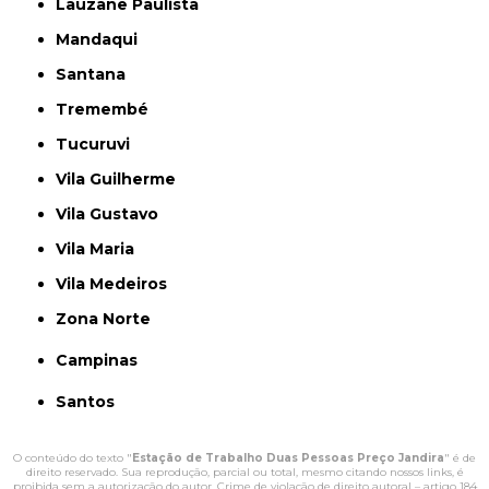
Lauzane Paulista
Mandaqui
Santana
Tremembé
Tucuruvi
Vila Guilherme
Vila Gustavo
Vila Maria
Vila Medeiros
Zona Norte
Campinas
Santos
O conteúdo do texto "
Estação de Trabalho Duas Pessoas Preço Jandira
" é de
direito reservado. Sua reprodução, parcial ou total, mesmo citando nossos links, é
proibida sem a autorização do autor. Crime de violação de direito autoral – artigo 184