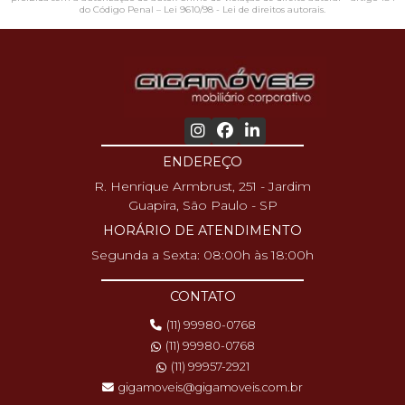
do Código Penal –
Lei 9610/98 - Lei de direitos autorais
.
ENDEREÇO
R. Henrique Armbrust, 251 - Jardim
Guapira, São Paulo - SP
HORÁRIO DE ATENDIMENTO
Segunda a Sexta: 08:00h às 18:00h
CONTATO
(11) 99980-0768
(11) 99980-0768
(11) 99957-2921
gigamoveis@gigamoveis.com.br