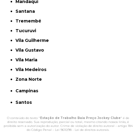
Mandaqui
Santana
Tremembé
Tucuruvi
Vila Guilherme
Vila Gustavo
Vila Maria
Vila Medeiros
Zona Norte
Campinas
Santos
O conteúdo do texto "
Estação de Trabalho Baia Preço Jockey Clube
" é de
direito reservado. Sua reprodução, parcial ou total, mesmo citando nossos links, é
proibida sem a autorização do autor. Crime de violação de direito autoral – artigo 184
do Código Penal –
Lei 9610/98 - Lei de direitos autorais
.