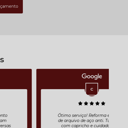
rçamento
s
Ótimo serviço! Reforma e pintura
de arquivo de aço anti. Tudo feito
com capricho e cuidado. Além