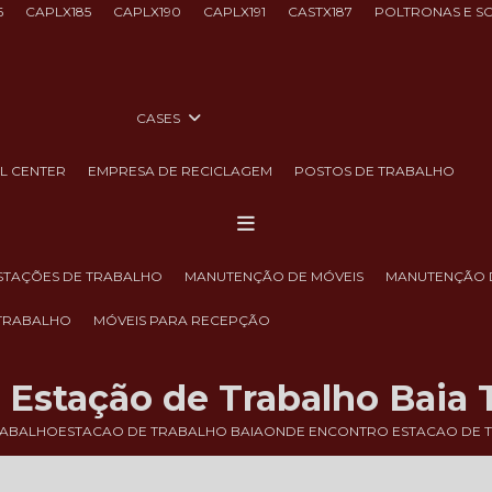
6
CAPLX185
CAPLX190
CAPLX191
CASTX187
POLTRONAS E S
CASES
LL CENTER
EMPRESA DE RECICLAGEM
POSTOS DE TRABALHO
ESTAÇÕES DE TRABALHO
MANUTENÇÃO DE MÓVEIS
MANUTENÇÃO 
 TRABALHO
MÓVEIS PARA RECEPÇÃO
Estação de Trabalho Baia 
RABALHO
ESTACAO DE TRABALHO BAIA
ONDE ENCONTRO ESTACAO DE T