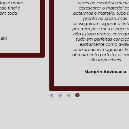
vezes no escritório medir e
apresentar o material até
batermos o martelo. tudo ficou
pronto no prazo, mas
conseguiram segurar a entrega
pra mim pois meu espaço ainda
não estava pronto, entregaram
tudo em perfeitas condições,
exatamente como avalia
contratado e imaginado. Fora o
atendimento perfeito, os móveis
são impecáveis
Manprin Advocacia