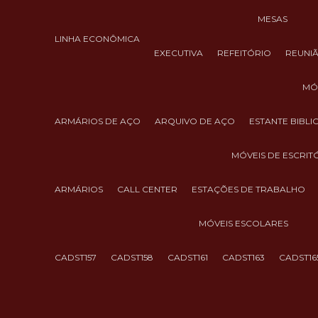
MESAS
LINHA ECONÔMICA
EXECUTIVA
REFEITÓRIO
REUNI
M
ARMÁRIOS DE AÇO
ARQUIVO DE AÇO
ESTANTE BIBL
MÓVEIS DE ESCRIT
ARMÁRIOS
CALL CENTER
ESTAÇÕES DE TRABALHO
MÓVEIS ESCOLARES
CADST157
CADST158
CADST161
CADST163
CADST16