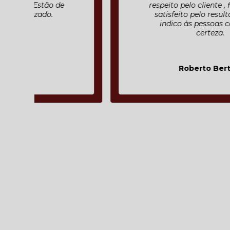
respeito pelo cliente , fiquei muito
satisfeito pelo resultado final e
indico às pessoas com toda
certeza.
Roberto Bertolli