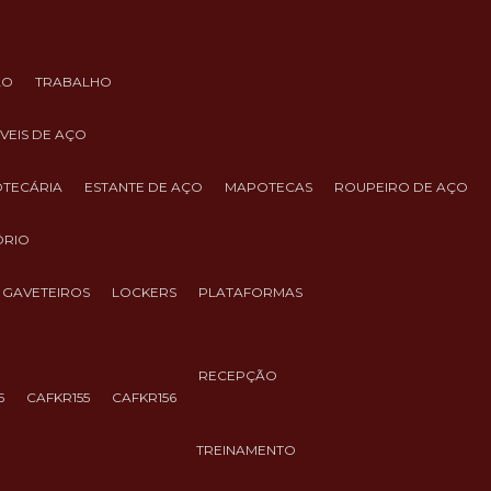
ÃO
TRABALHO
ÓVEIS DE AÇO
IOTECÁRIA
ESTANTE DE AÇO
MAPOTECAS
ROUPEIRO DE AÇO
ÓRIO
GAVETEIROS
LOCKERS
PLATAFORMAS
RECEPÇÃO
5
CAFKR155
CAFKR156
TREINAMENTO