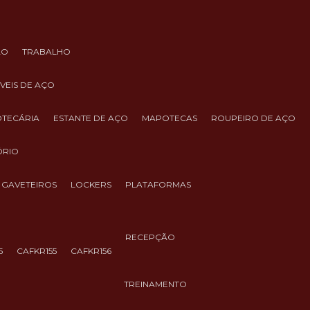
ÃO
TRABALHO
ÓVEIS DE AÇO
IOTECÁRIA
ESTANTE DE AÇO
MAPOTECAS
ROUPEIRO DE AÇO
ÓRIO
GAVETEIROS
LOCKERS
PLATAFORMAS
RECEPÇÃO
5
CAFKR155
CAFKR156
TREINAMENTO