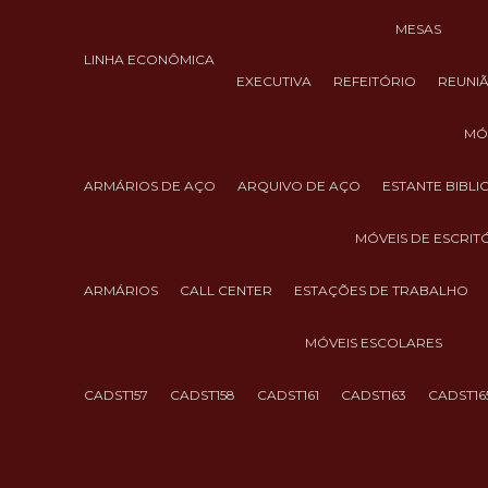
MESAS
LINHA ECONÔMICA
EXECUTIVA
REFEITÓRIO
REUNI
M
ARMÁRIOS DE AÇO
ARQUIVO DE AÇO
ESTANTE BIBL
MÓVEIS DE ESCRIT
ARMÁRIOS
CALL CENTER
ESTAÇÕES DE TRABALHO
MÓVEIS ESCOLARES
CADST157
CADST158
CADST161
CADST163
CADST16