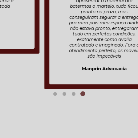
apresentar o material até
batermos o martelo. tudo ficou
pronto no prazo, mas
conseguiram segurar a entrega
pra mim pois meu espaço ainda
não estava pronto, entregaram
tudo em perfeitas condições,
exatamente como avalia
contratado e imaginado. Fora o
atendimento perfeito, os móveis
são impecáveis
Manprin Advocacia