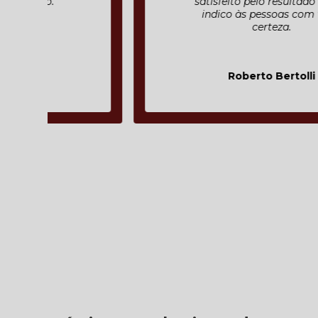
satisfeito pelo resultado final e
indico às pessoas com toda
certeza.
Roberto Bertolli