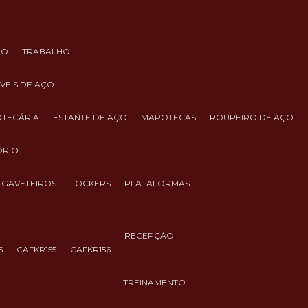
ÃO
TRABALHO
ÓVEIS DE AÇO
IOTECÁRIA
ESTANTE DE AÇO
MAPOTECAS
ROUPEIRO DE AÇO
ÓRIO
GAVETEIROS
LOCKERS
PLATAFORMAS
RECEPÇÃO
5
CAFKR155
CAFKR156
TREINAMENTO