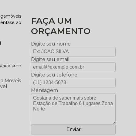
Gigamóveis
FAÇA UM
 ênfase ao
ORÇAMENTO
a
Digite seu nome
Digite seu email
midade com
Digite seu telefone
ga Moveis
ível
Mensagem