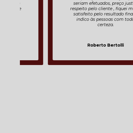
seriam efetuados, preço justo ,
respeito pelo cliente , fiquei muito
satisfeito pelo resultado final e
indico às pessoas com toda
certeza.
Roberto Bertolli