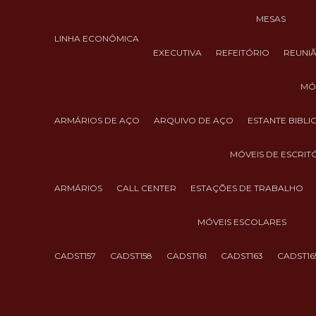
MESAS
LINHA ECONÔMICA
EXECUTIVA
REFEITÓRIO
REUNI
M
ARMÁRIOS DE AÇO
ARQUIVO DE AÇO
ESTANTE BIBL
MÓVEIS DE ESCRIT
ARMÁRIOS
CALL CENTER
ESTAÇÕES DE TRABALHO
MÓVEIS ESCOLARES
CADST157
CADST158
CADST161
CADST163
CADST16